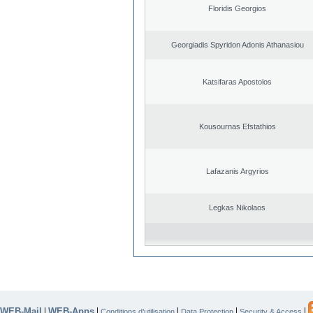
Floridis Georgios
Georgiadis Spyridon Adonis Athanasiou
Katsifaras Apostolos
Kousournas Efstathios
Lafazanis Argyrios
Legkas Nikolaos
WEB-Mail
WEB-Apps
|
|
|
|
|
Conditions d’utilisation
Data Protection
Security & Access