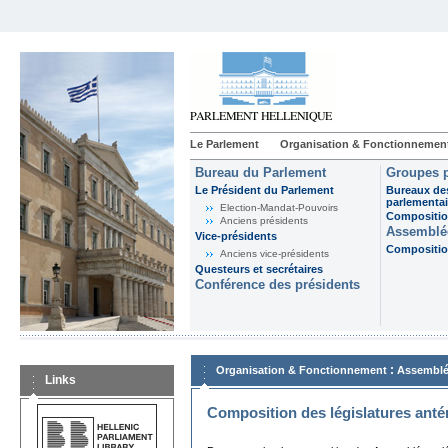
Le Parlement
Organisation & Fonctionnemen
Bureau du Parlement
Groupes p
Le Président du Parlement
Bureaux de
parlementai
Election-Mandat-Pouvoirs
Composition
Anciens présidents
Assemblée
Vice-présidents
Composition
Anciens vice-présidents
Questeurs et secrétaires
Conférence des présidents
:
Organisation & Fonctionnement
Assemblé
Links
Composition des législatures anté