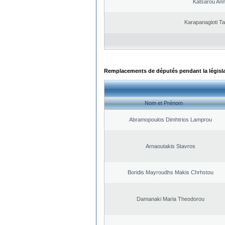
Katsarou An
Karapanagioti Ta
Remplacements de députés pendant la législ
Nom et Prénom
Abramopoulos Dimhtrios Lamprou
Arnaoutakis Stavros
Boridis Mayroudhs Makis Chrhstou
Damanaki Maria Theodorou