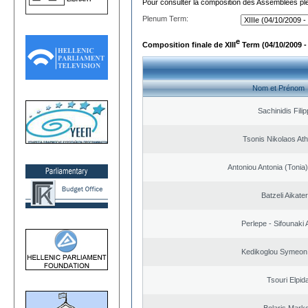
Pour consulter la composition des Assemblées plé
Plenum Term:
e
Composition finale de XIII
Term (04/10/2009 -
Nom et Prénom
Sachinidis Fili
Tsonis Nikolaos At
Antoniou Antonia (Ton
Batzeli Aikater
Perlepe - Sifounaki A
Kedikoglou Symeon
Tsouri Elpid