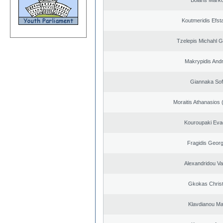
Bolaris Mark
Koutmeridis Efst
Tzelepis Michahl G
Makrypidis And
Giannaka Sof
Moraitis Athanasios
Kouroupaki Evag
Fragidis Georg
Alexandridou Vas
Gkokas Chris
Klavdianou Ma