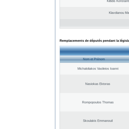
Kiltidis Konstan
Klavdianou Ma
Remplacements de députés pendant la législ
Nom et Prénom
Michaloliakos Vasileios Ioanni
Nasiokas Ektoras
Rompopoulos Thomas
Skoulakis Emmanouil