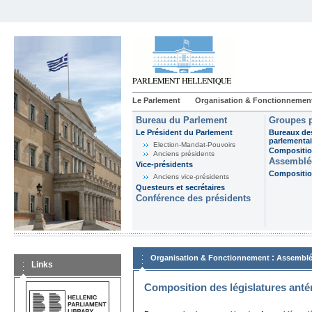
Le Parlement
Organisation & Fonctionnemen
Bureau du Parlement
Groupes p
Le Président du Parlement
Bureaux de
parlementai
Election-Mandat-Pouvoirs
Composition
Anciens présidents
Assemblée
Vice-présidents
Composition
Anciens vice-présidents
Questeurs et secrétaires
Conférence des présidents
:
Organisation & Fonctionnement
Assemblé
Links
Composition des législatures anté