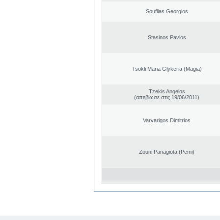
Souflias Georgios
Stasinos Pavlos
Tsokli Maria Glykeria (Magia)
Tzekis Angelos
(απεβίωσε στις 19/06/2011)
Varvarigos Dimitrios
Zouni Panagiota (Pemi)