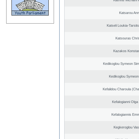
Katrinis Michahl 
Katsarou An
Katseli Loukia-Tarsit
Katsouras Chri
Kazakos Konstan
Kedikoglou Symeon Sim
Kedikoglou Symeon
Kefalidou Charoula (Cha
Kefalogianni Olga 
Kefalogiannis Emm
Kegkeroglou Vasi