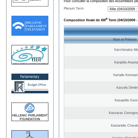
Pour consulter la composition des Assemblées plé
Plenum Term:
e
Composition finale de XIII
Term (04/10/2009 -
Nom et Prénom
Karchimakis Mic
Karipidis Anast
Kartalis Konstan
Karydis Dimitr
Kasapidis Geor
Kassaras Georgios
Kastanidis Chara