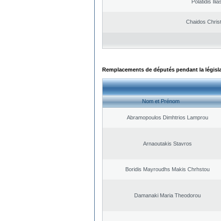
Polatidis Ilia
Chaidos Chris
Remplacements de députés pendant la législ
Nom et Prénom
Abramopoulos Dimhtrios Lamprou
Arnaoutakis Stavros
Boridis Mayroudhs Makis Chrhstou
Damanaki Maria Theodorou