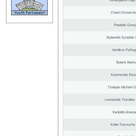
Kefalogianni Olga 
Chatzi Osman A
Petalotis Geor
Stylianidis Eyripidis
Vardikos Pytha
Bolaris Mark
Koutmeridis Efst
Tzelepis Michahl G
Leontaridis Theofilo
Karipidis Anast
Kollia-Tsaroucha