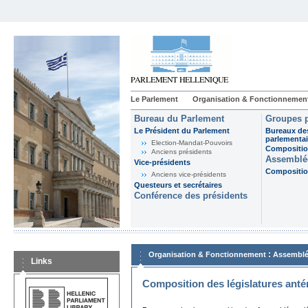
Le Parlement
Organisation & Fonctionnemen
Bureau du Parlement
Groupes p
Le Président du Parlement
Bureaux de
parlementai
Election-Mandat-Pouvoirs
Composition
Anciens présidents
Assemblée
Vice-présidents
Composition
Anciens vice-présidents
Questeurs et secrétaires
Conférence des présidents
:
Organisation & Fonctionnement
Assemblé
Links
Composition des législatures anté