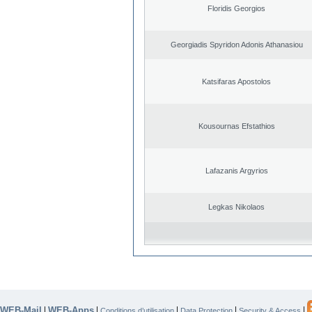
Floridis Georgios
Georgiadis Spyridon Adonis Athanasiou
Katsifaras Apostolos
Kousournas Efstathios
Lafazanis Argyrios
Legkas Nikolaos
WEB-Mail
WEB-Apps
|
|
|
|
|
Conditions d’utilisation
Data Protection
Security & Access