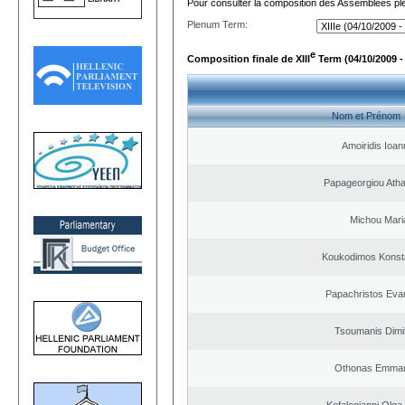
Pour consulter la composition des Assemblées plé
Plenum Term:
e
Composition finale de XIII
Term (04/10/2009 -
Nom et Prénom
Amoiridis Ioan
Papageorgiou Ath
Michou Mari
Koukodimos Konst
Papachristos Eva
Tsoumanis Dimit
Othonas Emman