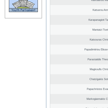
Klavdianou Ma
Katsarou An
Karapanagioti Ta
Mantatzi Tset
Katsouras Chri
Papadimitriou Elisav
Parastatidis The
Magkoufis Chri
Chatzigakis Soti
Papachristos Eva
Markogiannakis Ch