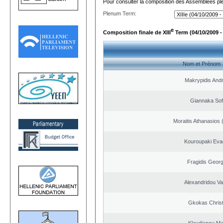
Pour consulter la composition des Assemblées plé
Plenum Term:
e
Composition finale de XIII
Term (04/10/2009 -
Nom et Prénom
Makrypidis And
Giannaka Sof
Moraitis Athanasios
Kouroupaki Evag
Fragidis Georg
Alexandridou Vas
Gkokas Chris