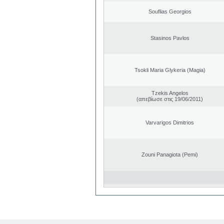
Souflias Georgios
Stasinos Pavlos
Tsokli Maria Glykeria (Magia)
Tzekis Angelos
(απεβίωσε στις 19/06/2011)
Varvarigos Dimitrios
Zouni Panagiota (Pemi)