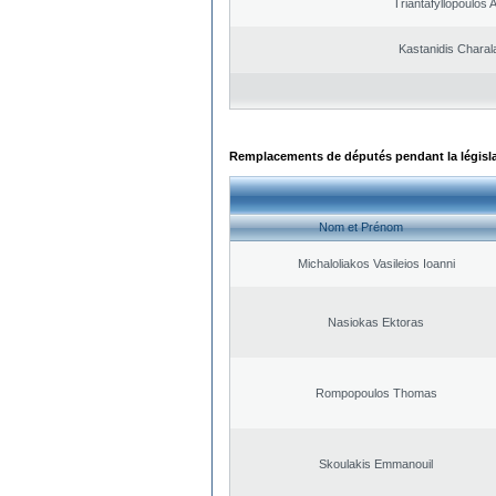
Triantafyllopoulos
Kastanidis Chara
Remplacements de députés pendant la législ
Nom et Prénom
Michaloliakos Vasileios Ioanni
Nasiokas Ektoras
Rompopoulos Thomas
Skoulakis Emmanouil