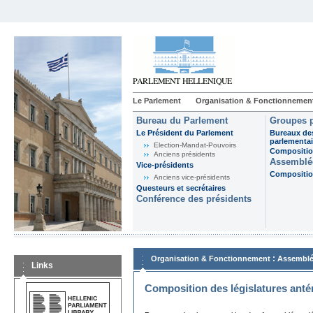
Le Parlement
Organisation & Fonctionnemen
Bureau du Parlement
Groupes p
Le Président du Parlement
Bureaux de
parlementai
Election-Mandat-Pouvoirs
Composition
Anciens présidents
Assemblée
Vice-présidents
Composition
Anciens vice-présidents
Questeurs et secrétaires
Conférence des présidents
:
Organisation & Fonctionnement
Assemblé
Links
Composition des législatures anté