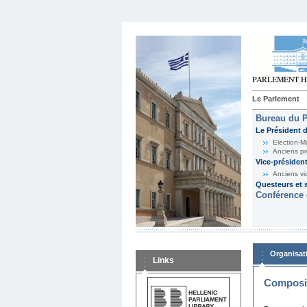
Le Parlement
Bureau du 
Le Président 
Election-M
Anciens pr
Vice-présiden
Anciens vi
Questeurs et s
Conférence 
Organisat
Links
Composit