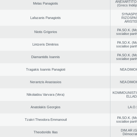
ANEXARTITOI
Melas Panagiotis
(Grecs Indép
SYNASPI
Lafazanis Panagiotis
RIZOSPAS
ARISTE
PA.SO.K. (M
Niotis Grigorios
socialise panh
PA.SO.K. (M
Lintzeris Dimitrios
socialise panh
PA.SO.K. (M
Diamantidis Ioannis
socialise panh
Tragakis Ioannis Panagioti
NEA DΙMO
Nerantzis Anastasios
NEA DΙMO
KOMMOUNISTI
Nikolaidou Varvara (Vera)
ELLAD
Anatolakis Georgios
LA.O.
PA.SO.K. (M
Tzakri Theodora Emmanouil
socialise panh
DIM.AR (
Theodoridis Ilias
Démocrat