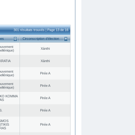
301 résultats trouvés | Page 13 de 16
ues
Circonscription d’élection
ouvement
Xánthi
ellénique)
KRATIA
Xánthi
ouvement
Pirée A
ellénique)
ouvement
Pirée A
ellénique)
KO KOMMA
Pirée A
AS
S.
Pirée A
SMOS
TIKIS
Pirée A
RAS