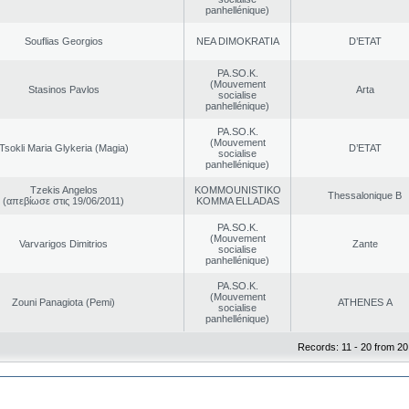
panhellénique)
Souflias Georgios
NEA DΙMOKRATIA
D’ETAT
PA.SO.K.
(Mouvement
Stasinos Pavlos
Arta
socialise
panhellénique)
PA.SO.K.
(Mouvement
Tsokli Maria Glykeria (Magia)
D’ETAT
socialise
panhellénique)
Tzekis Angelos
KOMMOUNISTIKO
Thessalonique B
(απεβίωσε στις 19/06/2011)
KOMMA ELLADAS
PA.SO.K.
(Mouvement
Varvarigos Dimitrios
Zante
socialise
panhellénique)
PA.SO.K.
(Mouvement
Zouni Panagiota (Pemi)
ATHENES Α
socialise
panhellénique)
Records: 11 - 20 from 20