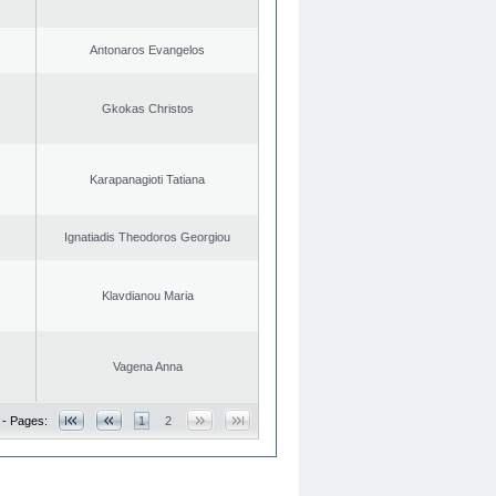
Antonaros Evangelos
Gkokas Christos
Karapanagioti Tatiana
Ignatiadis Theodoros Georgiou
Klavdianou Maria
Vagena Anna
 - Pages:
1
2