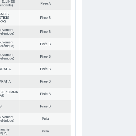
 ELLINES
Pirée A
endants)
SMOS
TIKIS
Pirée B
RAS
ouvement
Pirée B
ellénique)
ouvement
Pirée B
ellénique)
ouvement
Pirée B
ellénique)
KRATIA
Pirée B
KRATIA
Pirée B
KO KOMMA
Pirée B
AS
S.
Pirée B
ouvement
Pella
ellénique)
Gauche
Pella
ique)