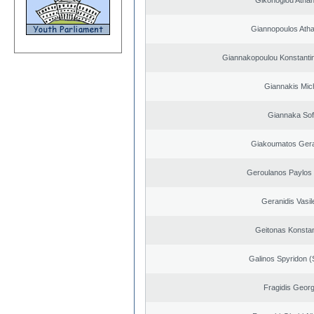
Gikonoglou Atha
Giannopoulos Ath
Giannakopoulou Konstantin
Giannakis Mich
Giannaka Sof
Giakoumatos Ger
Geroulanos Paylos
Geranidis Vasil
Geitonas Konstan
Galinos Spyridon (
Fragidis Georg