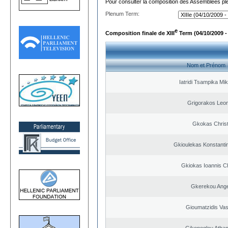
Pour consulter la composition des Assemblées plé
Plenum Term:
e
Composition finale de XIII
Term (04/10/2009 -
Nom et Prénom
Iatridi Tsampika Mik
Grigorakos Leo
Gkokas Chris
Gkioulekas Konstanti
Gkiokas Ioannis C
Gkerekou Angel
Gioumatzidis Vas