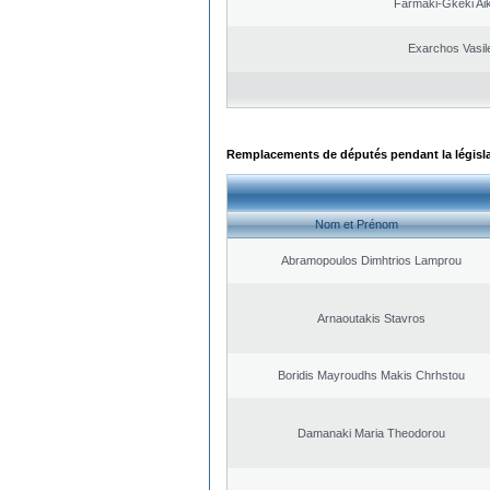
Farmaki-Gkeki Aik
Exarchos Vasil
Remplacements de députés pendant la législ
Nom et Prénom
Abramopoulos Dimhtrios Lamprou
Arnaoutakis Stavros
Boridis Mayroudhs Makis Chrhstou
Damanaki Maria Theodorou