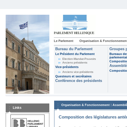
Le Parlement
Organisation & Fonctionnemen
Bureau du Parlement
Groupes p
Le Président du Parlement
Bureaux de
parlementai
Election-Mandat-Pouvoirs
Composition
Anciens présidents
Assemblée
Vice-présidents
Composition
Anciens vice-présidents
Questeurs et secrétaires
Conférence des présidents
:
Organisation & Fonctionnement
Assemblé
Links
Composition des législatures anté