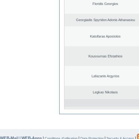
Floridis Georgios
Georgiadis Spyridon Adonis Athanasiou
Katsifaras Apostolos
Kousournas Efstathios
Lafazanis Argyrios
Legkas Nikolaos
WEB-Mail
WEB-Apps
|
|
|
|
|
Conditions d’utilisation
Data Protection
Security & Access