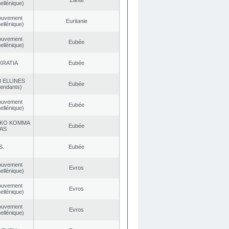
Zante
ellénique)
ouvement
Euritanie
ellénique)
ouvement
Eubée
ellénique)
KRATIA
Eubée
 ELLINES
Eubée
endants)
ouvement
Eubée
ellénique)
KO KOMMA
Eubée
AS
S.
Eubée
ouvement
Evros
ellénique)
ouvement
Evros
ellénique)
ouvement
Evros
ellénique)