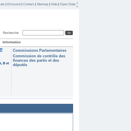
ais
|
Ελληνικά
|
Contact
|
Sitemap
|
Help
|
Open Data
Recherche
Information
es
Commissions Parlementaires
Commission de contrôle des
finances des partis et des
, B et
députés