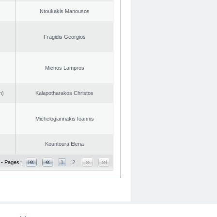
Ntoukakis Manousos
Fragidis Georgios
Michos Lampros
n)
Kalapotharakos Christos
Michelogiannakis Ioannis
Kountoura Elena
 - Pages:
1
2