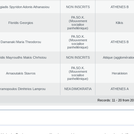
giadis Spyridon Adonis Athanasiou
NON INSCRITS
ATHENES Β
PA.SO.K.
(Mouvement
Floridis Georgios
Kilkis
socialise
panhellénique)
PA.SO.K.
(Mouvement
Damanaki Maria Theodorou
ATHENES Β
socialise
panhellénique)
ridis Mayroudhs Makis Chrhstou
NON INSCRITS
Αttique (agglomératio
PA.SO.K.
(Mouvement
Arnaoutakis Stavros
Herakleion
socialise
panhellénique)
ramopoulos Dimhtrios Lamprou
NEA DΙMOKRATIA
ATHENES Α
Records: 11 - 20 from 20
|
|
ta Protection
Security & Access