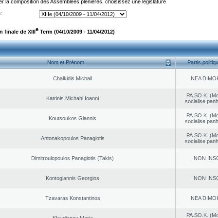
er la composition des Assemblées plénières, choisissez une législature
:
e
finale de XIII
Term (04/10/2009 - 11/04/2012)
Nom et Prénom
Partis politiq
Chalkidis Michail
NEA DΙMO
PA.SO.K. (M
Katrinis Michahl Ioanni
socialise panh
PA.SO.K. (M
Koutsoukos Giannis
socialise panh
PA.SO.K. (M
Antonakopoulos Panagiotis
socialise panh
Dimitroulopoulos Panagiotis (Takis)
NON INS
Kontogiannis Georgios
NON INS
Tzavaras Konstantinos
NEA DΙMO
PA.SO.K. (M