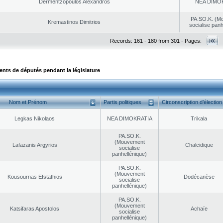
Dermentzopoulos Alexandros
NEA DΙMO
PA.SO.K. (M
Kremastinos Dimitrios
socialise panh
Records: 161 - 180 from 301 - Pages:
ts de députés pendant la législature
Nom et Prénom
Partis politiques
Circonscription d’élection
Legkas Nikolaos
NEA DΙMOKRATIA
Trikala
PA.SO.K.
(Mouvement
Lafazanis Argyrios
Chalcidique
socialise
panhellénique)
PA.SO.K.
(Mouvement
Kousournas Efstathios
Dodécanèse
socialise
panhellénique)
PA.SO.K.
(Mouvement
Katsifaras Apostolos
Achaïe
socialise
panhellénique)