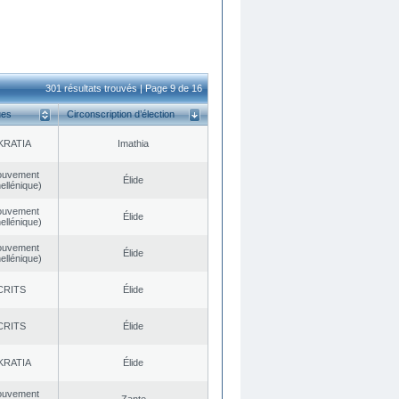
301 résultats trouvés | Page 9 de 16
ues
Circonscription d’élection
KRATIA
Imathia
ouvement
Élide
ellénique)
ouvement
Élide
ellénique)
ouvement
Élide
ellénique)
CRITS
Élide
CRITS
Élide
KRATIA
Élide
ouvement