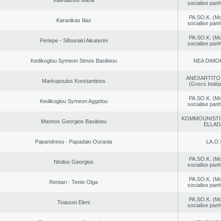
Klavdianou Maria
socialise panh
PA.SO.K. (M
Karanikas Ilias
socialise panh
PA.SO.K. (M
Perlepe - Sifounaki Aikaterini
socialise panh
Kedikoglou Symeon Simos Basileiou
NEA DΙMO
ANEXARTITOI
Markopoulos Konstantinos
(Grecs Indép
PA.SO.K. (M
Kedikoglou Symeon Aggelou
socialise panh
KOMMOUNISTI
Marinos Georgios Basileiou
ELLAD
Papandreou - Papadaki Ourania
LA.O.
PA.SO.K. (M
Ntolios Georgios
socialise panh
PA.SO.K. (M
Rentari - Tente Olga
socialise panh
PA.SO.K. (M
Tsiaousi Eleni
socialise panh