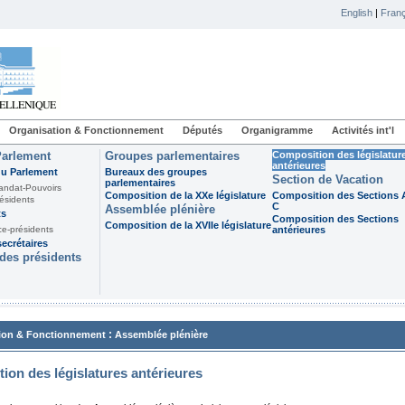
English
|
Franç
Organisation & Fonctionnement
Députés
Organigramme
Activités int'l
Parlement
Groupes parlementaires
Composition des législatur
antérieures
du Parlement
Bureaux des groupes
Section de Vacation
parlementaires
andat-Pouvoirs
Composition de la XXe législature
Composition des Sections A
ésidents
C
Assemblée plénière
ts
Composition des Sections
Composition de la XVIIe législature
ce-présidents
antérieures
ecrétaires
des présidents
:
ion & Fonctionnement
Assemblée plénière
ion des législatures antérieures