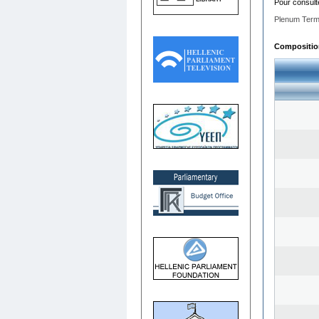
Pour consult
Plenum Term
Composition 