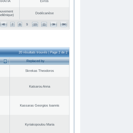
KRATIA
Evros
ouvement
Dodécanèse
ellénique)
7
8
9
10
11
20 résultats trouvés | Page 2 de 2
Replaced by
Skrekas Theodoros
Katsarou Anna
Kassaras Georgios Ioannis
Kyriakopoulou Maria