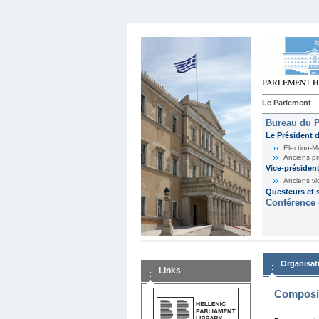
Le Parlement
Bureau du 
Le Président 
Election-M
Anciens pr
Vice-présiden
Anciens vi
Questeurs et s
Conférence 
Organisat
Links
Composit