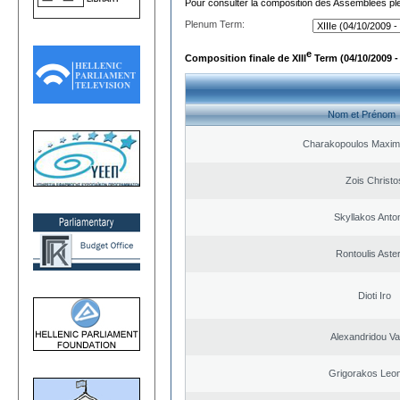
Pour consulter la composition des Assemblées plé
Plenum Term:
e
Composition finale de XIII
Term (04/10/2009 -
Nom et Prénom
Charakopoulos Maxim
Zois Christo
Skyllakos Anto
Rontoulis Aster
Dioti Iro
Alexandridou Vas
Grigorakos Leo