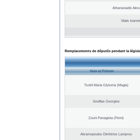
Athanasiadis Alex
Vlatis Ioanni
Remplacements de députés pendant la législ
Nom et Prénom
Tsokli Maria Glykeria (Magia)
Souflias Georgios
Zouni Panagiota (Pemi)
Abramopoulos Dimhtrios Lamprou