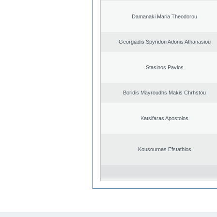
Damanaki Maria Theodorou
Georgiadis Spyridon Adonis Athanasiou
Stasinos Pavlos
Boridis Mayroudhs Makis Chrhstou
Katsifaras Apostolos
Kousournas Efstathios