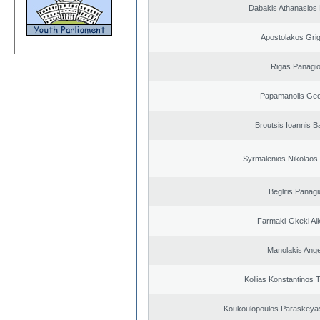
Dabakis Athanasios 
Apostolakos Grig
Rigas Panagio
Papamanolis Geo
Broutsis Ioannis Ba
Syrmalenios Nikolaos
Beglitis Panagi
Farmaki-Gkeki Aik
Manolakis Ang
Kollias Konstantinos 
Koukoulopoulos Paraskeyas 