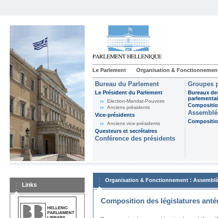
Le Parlement
Organisation & Fonctionnemen
Bureau du Parlement
Groupes p
Le Président du Parlement
Bureaux de
parlementai
Election-Mandat-Pouvoirs
Composition
Anciens présidents
Assemblée
Vice-présidents
Composition
Anciens vice-présidents
Questeurs et secrétaires
Conférence des présidents
:
Organisation & Fonctionnement
Assemblé
Links
Composition des législatures anté