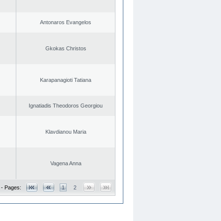
Antonaros Evangelos
Gkokas Christos
Karapanagioti Tatiana
Ignatiadis Theodoros Georgiou
Klavdianou Maria
Vagena Anna
 - Pages:
1
2