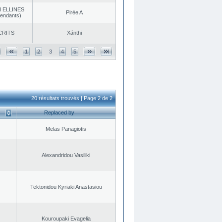
 ELLINES
Pirée A
endants)
CRITS
Xánthi
1
2
3
4
5
20 résultats trouvés | Page 2 de 2
Replaced by
Melas Panagiotis
Alexandridou Vasiliki
Tektonidou Kyriaki Anastasiou
Kouroupaki Evagelia