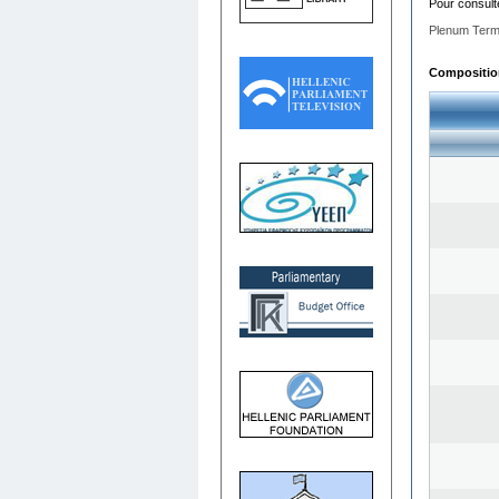
Pour consult
Plenum Term
Composition 