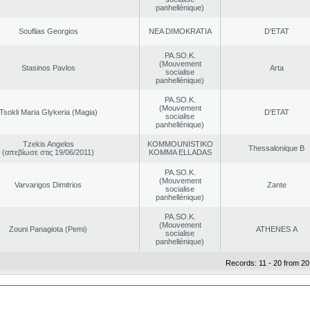
panhellénique)
Souflias Georgios
NEA DΙMOKRATIA
D’ETAT
PA.SO.K.
(Mouvement
Stasinos Pavlos
Arta
socialise
panhellénique)
PA.SO.K.
(Mouvement
Tsokli Maria Glykeria (Magia)
D’ETAT
socialise
panhellénique)
Tzekis Angelos
KOMMOUNISTIKO
Thessalonique B
(απεβίωσε στις 19/06/2011)
KOMMA ELLADAS
PA.SO.K.
(Mouvement
Varvarigos Dimitrios
Zante
socialise
panhellénique)
PA.SO.K.
(Mouvement
Zouni Panagiota (Pemi)
ATHENES Α
socialise
panhellénique)
Records: 11 - 20 from 20