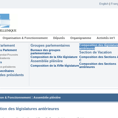
English
|
Franç
Organisation & Fonctionnement
Députés
Organigramme
Activités int'l
Parlement
Groupes parlementaires
Composition des législatur
antérieures
du Parlement
Bureaux des groupes
Section de Vacation
parlementaires
andat-Pouvoirs
Composition de la XXe législature
Composition des Sections A
ésidents
C
Assemblée plénière
ts
Composition des Sections
Composition de la XVIIe législature
ce-présidents
antérieures
ecrétaires
des présidents
:
ion & Fonctionnement
Assemblée plénière
ion des législatures antérieures