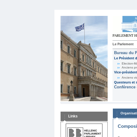
Le Parlement
Bureau du 
Le Président 
Election-M
Anciens pr
Vice-présiden
Anciens vi
Questeurs et s
Conférence 
Organisat
Links
Composit