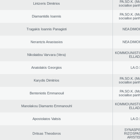
PA.SO.K. (M
Lintzeris Dimitrios
socialise panh
PA.SO.K. (M
Diamantidis Ioannis
socialise panh
Tragakis Ioannis Panagioti
NEA DΙMO
Nerantzis Anastasios
NEA DΙMO
KOMMOUNISTI
Nikolaidou Varvara (Vera)
ELLAD
Anatolakis Georgios
LA.O.
PA.SO.K. (M
Karydis Dimitrios
socialise panh
PA.SO.K. (M
Benteniotis Emmanouil
socialise panh
KOMMOUNISTI
Manolakou Diamanto Emmanouhl
ELLAD
Apostolatos Vaitsis
LA.O.
SYNASPI
Dritsas Theodoros
RIZOSPAS
ARISTE