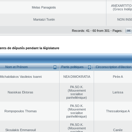
ANEXARTITOI
Melas Panagiotis
(Grecs Indép
Mantatzi Tsetin
NON INS
Records: 41 - 60 from 301 - Pages:
ts de députés pendant la législature
Nom et Prénom
Partis politiques
Circonscription d’élection
Michaloliakos Vasileios Ioanni
NEA DΙMOKRATIA
Pirée A
PA.SO.K.
(Mouvement
Nasiokas Ektoras
Larissa
socialise
panhellénique)
PA.SO.K.
(Mouvement
Rompopoulos Thomas
Thessalonique A
socialise
panhellénique)
PA.SO.K.
(Mouvement
Skoulakis Emmanouil
Canée
socialise