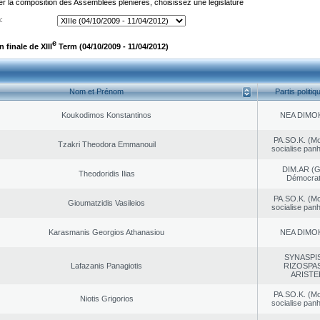
er la composition des Assemblées plénières, choisissez une législature
:
e
finale de XIII
Term (04/10/2009 - 11/04/2012)
Nom et Prénom
Partis politiq
Koukodimos Konstantinos
NEA DΙMO
PA.SO.K. (M
Tzakri Theodora Emmanouil
socialise panh
DIM.AR (
Theodoridis Ilias
Démocrat
PA.SO.K. (M
Gioumatzidis Vasileios
socialise panh
Karasmanis Georgios Athanasiou
NEA DΙMO
SYNASPI
Lafazanis Panagiotis
RIZOSPAS
ARISTE
PA.SO.K. (M
Niotis Grigorios
socialise panh