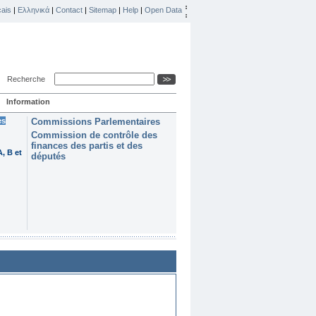
ais
|
Ελληνικά
|
Contact
|
Sitemap
|
Help
|
Open Data
Recherche
Information
es
Commissions Parlementaires
Commission de contrôle des
finances des partis et des
, B et
députés