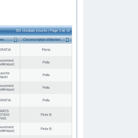
301 résultats trouvés | Page 3 de 16
ues
Circonscription d’élection
KRATIA
Pieria
ouvement
Pella
ellénique)
Gauche
Pella
ique)
ouvement
Pella
ellénique)
KRATIA
Pella
SMOS
TIKIS
Pirée B
RAS
ouvement
Pirée B
ellénique)