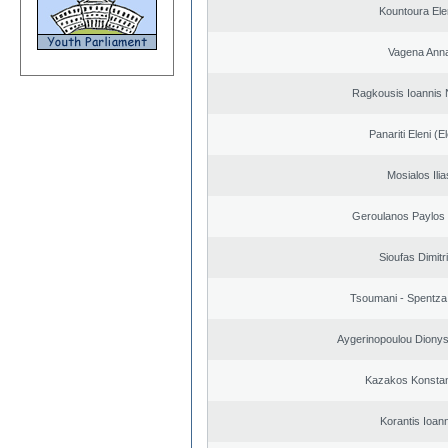
Kountoura El
Vagena Ann
Ragkousis Ioannis 
Panariti Eleni (E
Mosialos Ilia
Geroulanos Paylos
Sioufas Dimitr
Tsoumani - Spentza
Aygerinopoulou Diony
Kazakos Konstan
Korantis Ioan