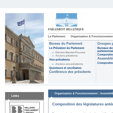
Le Parlement
Organisation & Fonctionnemen
Bureau du Parlement
Groupes p
Le Président du Parlement
Bureaux de
parlementai
Election-Mandat-Pouvoirs
Composition
Anciens présidents
Assemblée
Vice-présidents
Composition
Anciens vice-présidents
Questeurs et secrétaires
Conférence des présidents
:
Organisation & Fonctionnement
Assemblé
Links
Composition des législatures anté