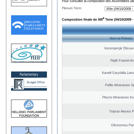
Pour consulter la composition des Assemblées plé
Plenum Term:
e
Composition finale de XIII
Term (04/10/2009 -
Nom et Prénom
Vozempergk Elissave
Pipilh Foteinh A
Kanelli Garyfallia Lia
Pafilis Athanasios 
Pleyris Athanasios Ko
Tsipras Alexios 
Oikonomou Pant