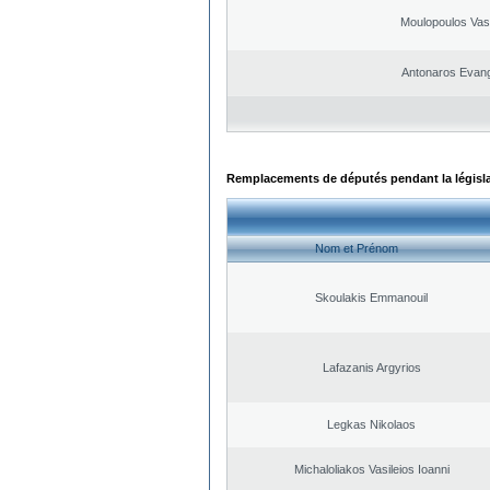
Moulopoulos Vasi
Antonaros Evan
Remplacements de députés pendant la législ
Nom et Prénom
Skoulakis Emmanouil
Lafazanis Argyrios
Legkas Nikolaos
Michaloliakos Vasileios Ioanni