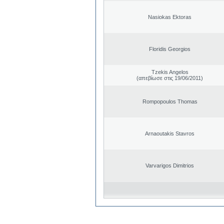
Nasiokas Ektoras
Floridis Georgios
Tzekis Angelos
(απεβίωσε στις 19/06/2011)
Rompopoulos Thomas
Arnaoutakis Stavros
Varvarigos Dimitrios