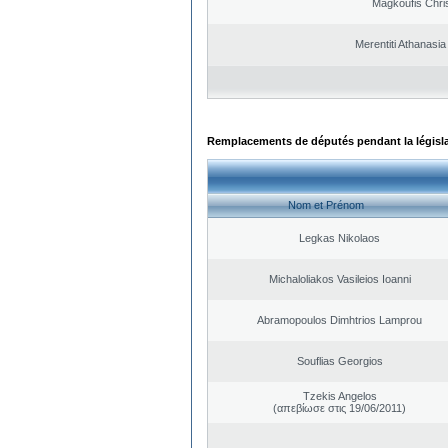
Magkoufis Chri
Merentiti Athanasia
Remplacements de députés pendant la législ
Nom et Prénom
Legkas Nikolaos
Michaloliakos Vasileios Ioanni
Abramopoulos Dimhtrios Lamprou
Souflias Georgios
Tzekis Angelos
(απεβίωσε στις 19/06/2011)