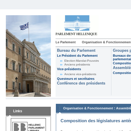
Le Parlement
Organisation & Fonctionnemen
Bureau du Parlement
Groupes p
Le Président du Parlement
Bureaux de
parlementai
Election-Mandat-Pouvoirs
Composition
Anciens présidents
Assemblée
Vice-présidents
Composition
Anciens vice-présidents
Questeurs et secrétaires
Conférence des présidents
:
Organisation & Fonctionnement
Assemblé
Links
Composition des législatures anté