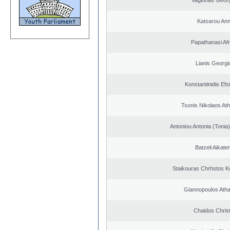
Vagionas Geor
Katsarou An
Papathanasi Afro
Lianis Georgi
Konstantinidis Efs
Tsonis Nikolaos At
Antoniou Antonia (Ton
Batzeli Aikater
Staikouras Chrhstos K
Giannopoulos Ath
Chaidos Chris