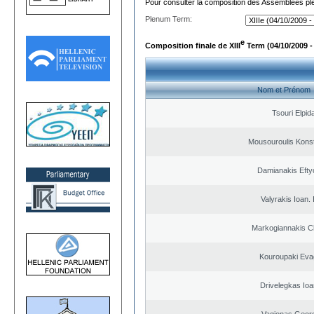
Pour consulter la composition des Assemblées plé
Plenum Term:
e
Composition finale de XIII
Term (04/10/2009 -
Nom et Prénom
Tsouri Elpid
Mousouroulis Konst
Damianakis Efty
Valyrakis Ioan. 
Markogiannakis Ch
Kouroupaki Evag
Drivelegkas Ioa