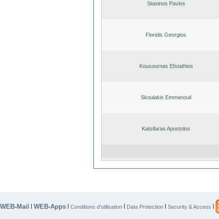
Stasinos Pavlos
Floridis Georgios
Kousournas Efstathios
Skoulakis Emmanouil
Katsifaras Apostolos
WEB-Mail
WEB-Apps
|
|
|
|
|
Conditions d’utilisation
Data Protection
Security & Access