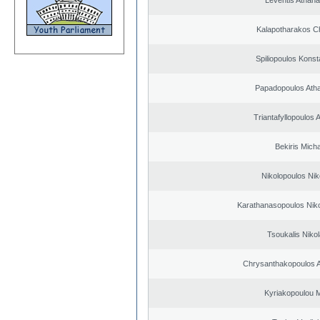
Leventis Athana
Kalapotharakos Ch
Spiliopoulos Konst
Papadopoulos Ath
Triantafyllopoulos
Bekiris Micha
Nikolopoulos Nik
Karathanasopoulos Niko
Tsoukalis Niko
Chrysanthakopoulos 
Kyriakopoulou M