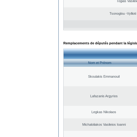
Togias Vasilei
Tsonoglou -Vyllioti 
Remplacements de députés pendant la législ
Nom et Prénom
Skoulakis Emmanouil
Lafazanis Argyrios
Legkas Nikolaos
Michaloliakos Vasileios Ioanni