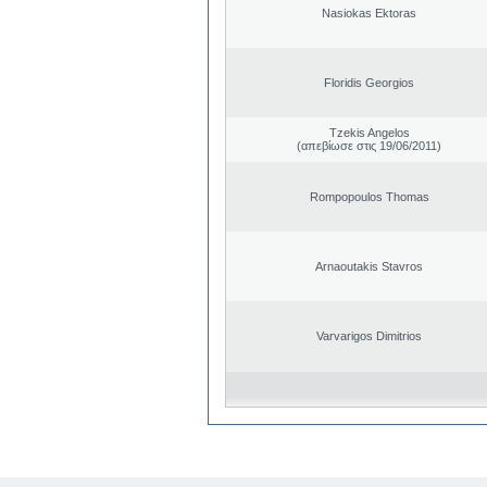
Nasiokas Ektoras
Floridis Georgios
Tzekis Angelos
(απεβίωσε στις 19/06/2011)
Rompopoulos Thomas
Arnaoutakis Stavros
Varvarigos Dimitrios