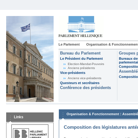
Le Parlement
Organisation & Fonctionnemen
Bureau du Parlement
Groupes p
Le Président du Parlement
Bureaux de
parlementai
Election-Mandat-Pouvoirs
Composition
Anciens présidents
Assemblée
Vice-présidents
Composition
Anciens vice-présidents
Questeurs et secrétaires
Conférence des présidents
:
Organisation & Fonctionnement
Assemblé
Links
Composition des législatures anté