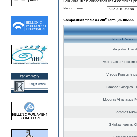
Pour consulter la composition des Assemblées plé
Plenum Term:
e
Composition finale de XIII
Term (04/10/2009 -
Nom et Prénom
Pagkalos Theod
Aspradakis Panteleimon
Vrettos Konstantinos
Blachos Georgios T
Mpouras Athanasios K
Kanteres Nikol
Gkiokas Ioannis C