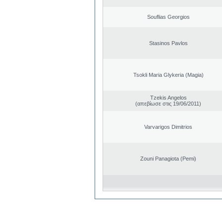
Souflias Georgios
Stasinos Pavlos
Tsokli Maria Glykeria (Magia)
Tzekis Angelos
(απεβίωσε στις 19/06/2011)
Varvarigos Dimitrios
Zouni Panagiota (Pemi)