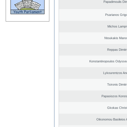
Papadimoulis Dim
Psarianos Grigo
Michos Lampr
Ntoukakis Mano
Reppas Dimitr
Konstantinopoulos Odysse
Lykourentzos An
Tsironis Dimitr
Papasiozos Konst
Gkokas Chris
Oikonomou Basileios 