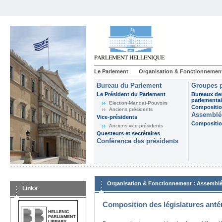
Le Parlement
Organisation & Fonctionnemen
Bureau du Parlement
Groupes p
Le Président du Parlement
Bureaux de
parlementai
Election-Mandat-Pouvoirs
Composition
Anciens présidents
Assemblée
Vice-présidents
Composition
Anciens vice-présidents
Questeurs et secrétaires
Conférence des présidents
:
Organisation & Fonctionnement
Assemblé
Links
Composition des législatures anté