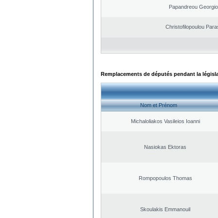
Papandreou Georgio
Christofilopoulou Para
Remplacements de députés pendant la législ
Nom et Prénom
Michaloliakos Vasileios Ioanni
Nasiokas Ektoras
Rompopoulos Thomas
Skoulakis Emmanouil