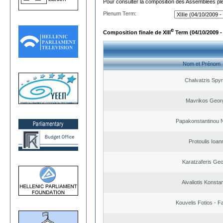
Pour consulter la composition des Assemblées plé
Plenum Term:
e
Composition finale de XIII
Term (04/10/2009 -
Nom et Prénom
Chalvatzis Spyr
Mavrikos Geor
Papakonstantinou 
Protoulis Ioan
Karatzaferis Geo
Aivaliotis Konsta
Kouvelis Fotios - F