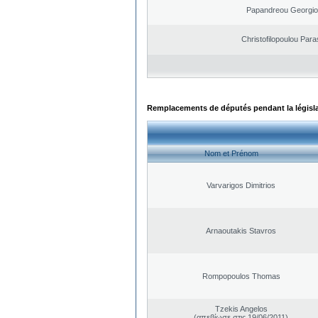
Papandreou Georgio
Christofilopoulou Para
Remplacements de députés pendant la législ
Nom et Prénom
Varvarigos Dimitrios
Arnaoutakis Stavros
Rompopoulos Thomas
Tzekis Angelos
(απεβίωσε στις 19/06/2011)