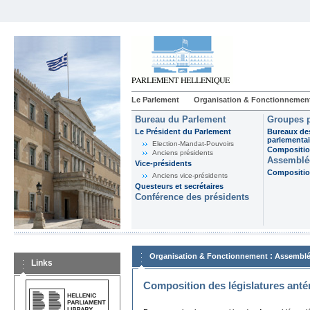
Le Parlement
Organisation & Fonctionnemen
Bureau du Parlement
Groupes p
Le Président du Parlement
Bureaux de
parlementai
Election-Mandat-Pouvoirs
Composition
Anciens présidents
Assemblée
Vice-présidents
Composition
Anciens vice-présidents
Questeurs et secrétaires
Conférence des présidents
:
Organisation & Fonctionnement
Assemblé
Links
Composition des législatures anté