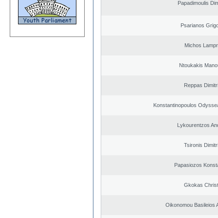
Papadimoulis Dim
Psarianos Grigo
Michos Lampr
Ntoukakis Mano
Reppas Dimitr
Konstantinopoulos Odysse
Lykourentzos An
Tsironis Dimitr
Papasiozos Konst
Gkokas Chris
Oikonomou Basileios 