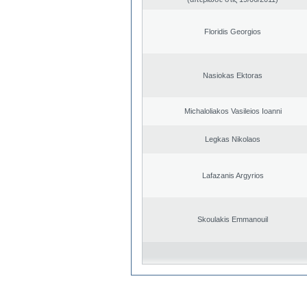
Floridis Georgios
Nasiokas Ektoras
Michaloliakos Vasileios Ioanni
Legkas Nikolaos
Lafazanis Argyrios
Skoulakis Emmanouil