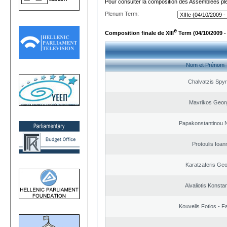
Pour consulter la composition des Assemblées plé
Plenum Term:
e
Composition finale de XIII
Term (04/10/2009 -
Nom et Prénom
Chalvatzis Spyr
Mavrikos Geor
Papakonstantinou 
Protoulis Ioan
Karatzaferis Geo
Aivaliotis Konsta
Kouvelis Fotios - F