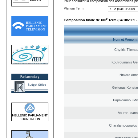
Pour consulter la composition des Assemblées plé
Plenum Term:
e
Composition finale de XIII
Term (04/10/2009 -
Nom et Prénom
Chytiris Tilema
Koutroumanis Ge
Ntalara Ann
Geitonas Konstan
Papaioannou Milt
Vouros Ioann
Charalampopoulos