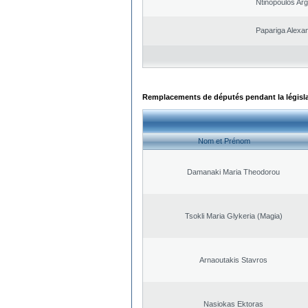
Ntinopoulos Arg
Papariga Alexa
Remplacements de députés pendant la législ
Nom et Prénom
Damanaki Maria Theodorou
Tsokli Maria Glykeria (Magia)
Arnaoutakis Stavros
Nasiokas Ektoras