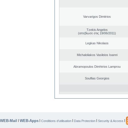
Varvarigos Dimitrios
Tzekis Angelos
(απεβίωσε στις 19/06/2011)
Legkas Nikolaos
Michaloliakos Vasileios Ioanni
Abramopoulos Dimhtrios Lamprou
Souflias Georgios
WEB-Mail
WEB-Apps
|
|
|
|
|
Conditions d’utilisation
Data Protection
Security & Access