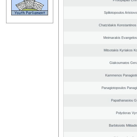
Protopapas Chri
Spiliotopoulos Aristovo
Chatzidakis Konstantinos
Meimarakis Evangelos 
Mitsotakis Kyriakos K
Giakoumatos Ger
Kammenos Panagioti
Panagiotopoulos Panagi
Papathanasiou G
Polydoras Vy
Barbitsiotis Miltiadi