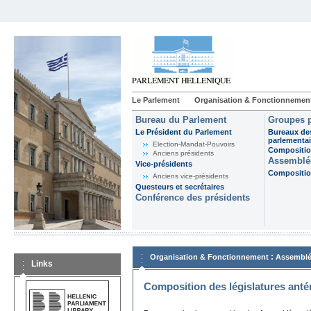
Le Parlement
Organisation & Fonctionnemen
Bureau du Parlement
Groupes p
Le Président du Parlement
Bureaux de
parlementai
Election-Mandat-Pouvoirs
Composition
Anciens présidents
Assemblée
Vice-présidents
Composition
Anciens vice-présidents
Questeurs et secrétaires
Conférence des présidents
:
Organisation & Fonctionnement
Assemblé
Links
Composition des législatures anté