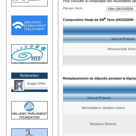
Pour consulter la composition des Assemblées plé
Plenum Term:
e
Composition finale de XIII
Term (04/10/2009 -
Nom et Prénom
Mousouroulis Konst
Remplacements de députés pendant la législ
Nom et Prénom
Michaloliakos Vasileios Ioanni
Nasiokas Ektoras