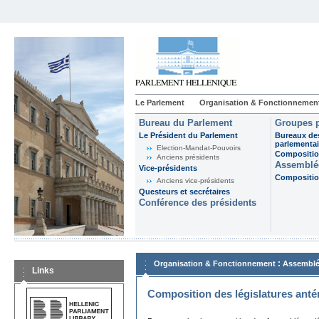
Le Parlement
Organisation & Fonctionnemen
Bureau du Parlement
Groupes p
Le Président du Parlement
Bureaux de
parlementai
Election-Mandat-Pouvoirs
Composition
Anciens présidents
Assemblée
Vice-présidents
Composition
Anciens vice-présidents
Questeurs et secrétaires
Conférence des présidents
:
Organisation & Fonctionnement
Assemblé
Links
Composition des législatures anté