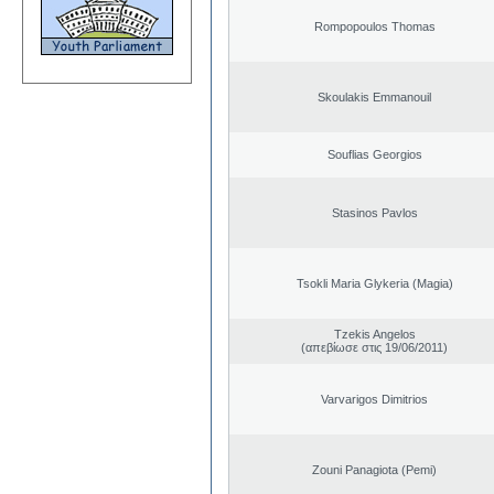
Rompopoulos Thomas
Skoulakis Emmanouil
Souflias Georgios
Stasinos Pavlos
Tsokli Maria Glykeria (Magia)
Tzekis Angelos
(απεβίωσε στις 19/06/2011)
Varvarigos Dimitrios
Zouni Panagiota (Pemi)