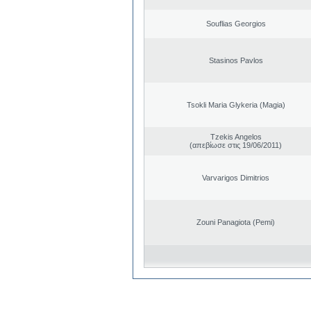
Souflias Georgios
Stasinos Pavlos
Tsokli Maria Glykeria (Magia)
Tzekis Angelos
(απεβίωσε στις 19/06/2011)
Varvarigos Dimitrios
Zouni Panagiota (Pemi)