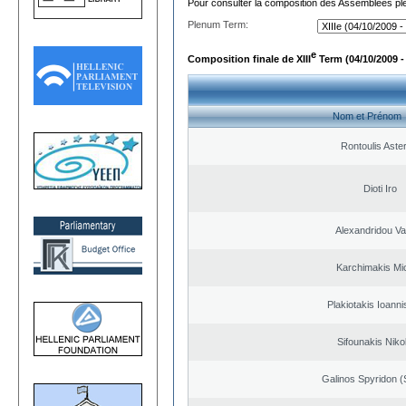
Pour consulter la composition des Assemblées plé
Plenum Term:
e
Composition finale de XIII
Term (04/10/2009 -
Nom et Prénom
Rontoulis Aster
Dioti Iro
Alexandridou Vas
Karchimakis Mic
Plakiotakis Ioanni
Sifounakis Niko
Galinos Spyridon (