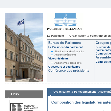
Le Parlement
Organisation & Fonctionnemen
Bureau du Parlement
Groupes p
Le Président du Parlement
Bureaux de
parlementai
Election-Mandat-Pouvoirs
Composition
Anciens présidents
Assemblée
Vice-présidents
Composition
Anciens vice-présidents
Questeurs et secrétaires
Conférence des présidents
:
Organisation & Fonctionnement
Assemblé
Links
Composition des législatures anté