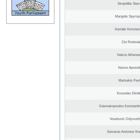
Skopelitis Stav
Margelis Spyro
Kartalis Konstan
Zisi Rodoul
Nakos Athanas
Nanos Aposto
Markakis Pav
Kouselas Dimit
Giannakopoulou Konstantin
Voudouris Odyssefs
Samaras Antonios Ko