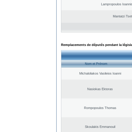
Lampropoulos Ioannis
Mantatzi Tset
Remplacements de députés pendant la législ
Nom et Prénom
Michaloliakos Vasileios Ioanni
Nasiokas Ektoras
Rompopoulos Thomas
Skoulakis Emmanouil