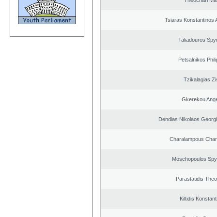
Theochari Mar
Tsiaras Konstantinos 
Taliadouros Spy
Petsalnikos Phil
Tzikalagias Zi
Gkerekou Angel
Dendias Nikolaos Georg
Charalampous Char
Moschopoulos Spy
Parastatidis The
Kiltidis Konstan