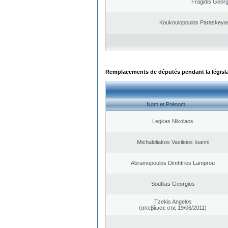
Fragidis Georg
Koukoulopoulos Paraskeyas 
Remplacements de députés pendant la législ
Nom et Prénom
Legkas Nikolaos
Michaloliakos Vasileios Ioanni
Abramopoulos Dimhtrios Lamprou
Souflias Georgios
Tzekis Angelos
(απεβίωσε στις 19/06/2011)