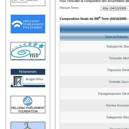
Pour consulter la composition des Assemblées plé
Plenum Term:
e
Composition finale de XIII
Term (04/10/2009 -
Nom et Prénom
Kalogiannis Sta
Timosidis Mich
Papoutsis Dimit
Eminidis Sav
Panagiotopoulos Nikol
Rovlias Konstan
Salagiannis Nik