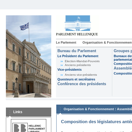
Le Parlement
Organisation & Fonctionnemen
Bureau du Parlement
Groupes p
Le Président du Parlement
Bureaux de
parlementai
Election-Mandat-Pouvoirs
Composition
Anciens présidents
Assemblée
Vice-présidents
Composition
Anciens vice-présidents
Questeurs et secrétaires
Conférence des présidents
:
Organisation & Fonctionnement
Assemblé
Links
Composition des législatures anté