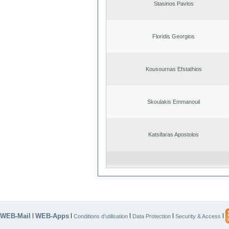
Stasinos Pavlos
Floridis Georgios
Kousournas Efstathios
Skoulakis Emmanouil
Katsifaras Apostolos
WEB-Mail
WEB-Apps
|
|
|
|
|
Conditions d’utilisation
Data Protection
Security & Access