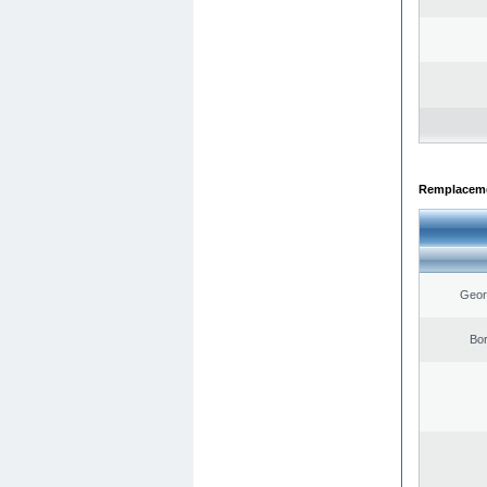
Remplacemen
Geor
Bo