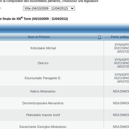
er la composition des Assemblées plénières, choisissez une législature
:
e
finale de XIII
Term (04/10/2009 - 11/04/2012)
Nom et Prénom
Partis politiq
SYNASPI
Kritsotakis Michail
RIZOSPAS
ARISTE
SYNASPI
Dioti Iro
RIZOSPAS
ARISTE
SYNASPI
Kouroumplis Panagiotis E.
RIZOSPAS
ARISTE
Nakos Athanasios
NEA DΙMO
Dermentzopoulos Alexandros
NEA DΙMO
Plakiotakis Ioannis Ioshf
NEA DΙMO
Karasmanis Georgios Athanasiou
NEA DΙMO