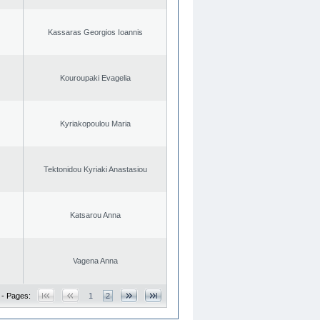
Kassaras Georgios Ioannis
Kouroupaki Evagelia
Kyriakopoulou Maria
Tektonidou Kyriaki Anastasiou
Katsarou Anna
Vagena Anna
 - Pages:
1
2