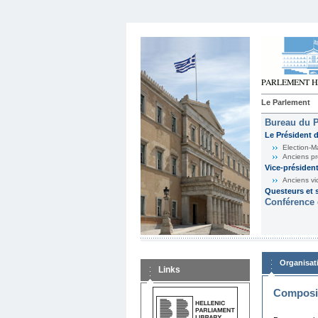
Le Parlement
Bureau du 
Le Président 
Election-M
Anciens pr
Vice-présiden
Anciens vi
Questeurs et s
Conférence 
Organisat
Links
Composit