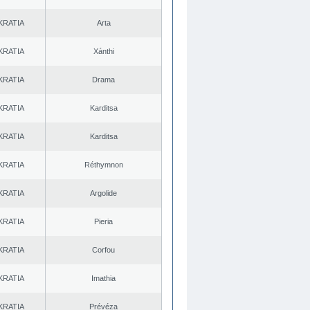
KRATIA
Arta
KRATIA
Xánthi
KRATIA
Drama
KRATIA
Karditsa
KRATIA
Karditsa
KRATIA
Réthymnon
KRATIA
Argolide
KRATIA
Pieria
KRATIA
Corfou
KRATIA
Imathia
KRATIA
Prévéza