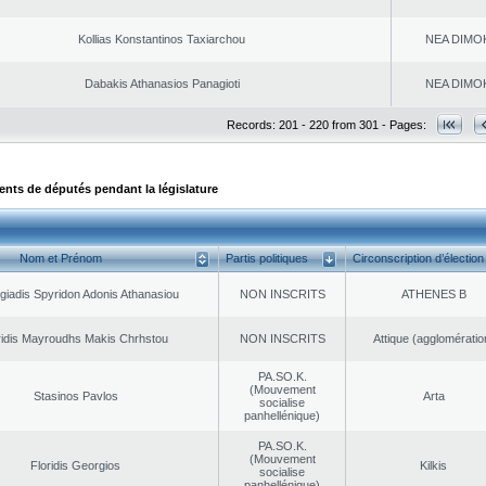
Kollias Konstantinos Taxiarchou
NEA DΙMO
Dabakis Athanasios Panagioti
NEA DΙMO
Records: 201 - 220 from 301 - Pages:
ts de députés pendant la législature
Nom et Prénom
Partis politiques
Circonscription d’élection
giadis Spyridon Adonis Athanasiou
NON INSCRITS
ATHENES Β
ridis Mayroudhs Makis Chrhstou
NON INSCRITS
Αttique (agglomératio
PA.SO.K.
(Mouvement
Stasinos Pavlos
Arta
socialise
panhellénique)
PA.SO.K.
(Mouvement
Floridis Georgios
Kilkis
socialise
panhellénique)