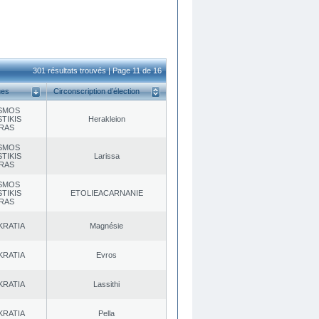
301 résultats trouvés | Page 11 de 16
ues
Circonscription d’élection
SMOS
TIKIS
Herakleion
RAS
SMOS
TIKIS
Larissa
RAS
SMOS
TIKIS
EΤOLIEACARNANIE
RAS
KRATIA
Magnésie
KRATIA
Evros
KRATIA
Lassithi
KRATIA
Pella