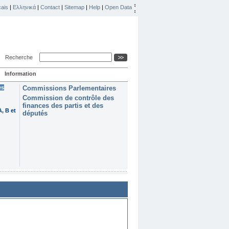
ais
|
Ελληνικά
|
Contact
|
Sitemap
|
Help
|
Open Data
Recherche
Information
es
Commissions Parlementaires
Commission de contrôle des
finances des partis et des
, B et
députés