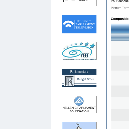
Pour consult
Plenum Term
Composition 