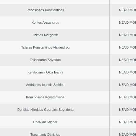
Papasiozos Konstantinos
NEA DΙMO
Kontos Alexandros
NEA DΙMO
Tzimas Margaritis
NEA DΙMO
Tsiaras Konstantinos Alexandrou
NEA DΙMO
Taliadouros Spyridon
NEA DΙMO
Kefalogianni Olga Ioanni
NEA DΙMO
Andrianos Ioannis Sotiriou
NEA DΙMO
Koukodimos Konstantinos
NEA DΙMO
Dendias Nikolaos Georgios Spyridona
NEA DΙMO
Chalkidis Michail
NEA DΙMO
Tsoumanis Dimitrios
NEA DΙMO