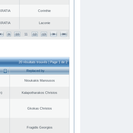
KRATIA
Corinthie
KRATIA
Laconie
9
10
11
12
13
20 résultats trouvés | Page 1 de 2
Replaced by
Ntoukakis Manousos
n)
Kalapotharakos Christos
Gkokas Christos
Fragidis Georgios