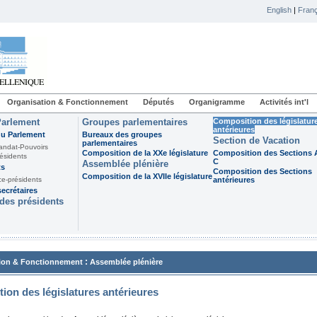
English
|
Franç
Organisation & Fonctionnement
Députés
Organigramme
Activités int'l
Parlement
Groupes parlementaires
Composition des législatur
antérieures
du Parlement
Bureaux des groupes
Section de Vacation
parlementaires
andat-Pouvoirs
Composition de la XXe législature
Composition des Sections A
ésidents
C
Assemblée plénière
ts
Composition des Sections
Composition de la XVIIe législature
ce-présidents
antérieures
ecrétaires
des présidents
:
ion & Fonctionnement
Assemblée plénière
ion des législatures antérieures