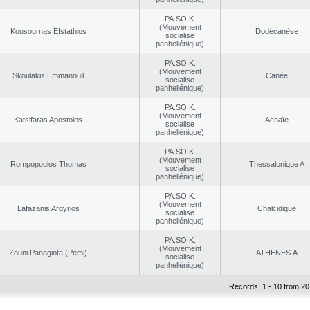
PA.SO.K.
(Mouvement
Kousournas Efstathios
Dodécanèse
socialise
panhellénique)
PA.SO.K.
(Mouvement
Skoulakis Emmanouil
Canée
socialise
panhellénique)
PA.SO.K.
(Mouvement
Katsifaras Apostolos
Achaïe
socialise
panhellénique)
PA.SO.K.
(Mouvement
Rompopoulos Thomas
Thessalonique A
socialise
panhellénique)
PA.SO.K.
(Mouvement
Lafazanis Argyrios
Chalcidique
socialise
panhellénique)
PA.SO.K.
(Mouvement
Zouni Panagiota (Pemi)
ATHENES Α
socialise
panhellénique)
Records: 1 - 10 from 20