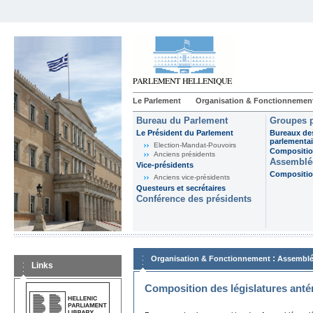
Le Parlement
Organisation & Fonctionnemen
Bureau du Parlement
Groupes p
Le Président du Parlement
Bureaux de
parlementai
Election-Mandat-Pouvoirs
Composition
Anciens présidents
Assemblée
Vice-présidents
Composition
Anciens vice-présidents
Questeurs et secrétaires
Conférence des présidents
:
Organisation & Fonctionnement
Assemblé
Links
Composition des législatures anté