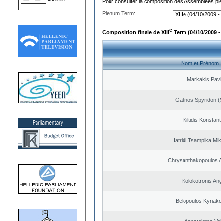
Pour consulter la composition des Assemblées plé
Plenum Term:
e
Composition finale de XIII
Term (04/10/2009 -
Nom et Prénom
Markakis Pav
Galinos Spyridon (
Kiltidis Konstan
Iatridi Tsampika Mik
Chrysanthakopoulos 
Kolokotronis An
Belopoulos Kyriako