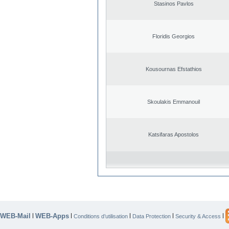
Stasinos Pavlos
Floridis Georgios
Kousournas Efstathios
Skoulakis Emmanouil
Katsifaras Apostolos
WEB-Mail
WEB-Apps
|
|
|
|
|
Conditions d’utilisation
Data Protection
Security & Access