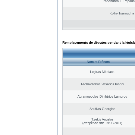
Papandreou - Papada
Kollia-Tsaroucha
Remplacements de députés pendant la législ
Nom et Prénom
Legkas Nikolaos
Michaloliakos Vasileios Ioanni
Abramopoulos Dimhtrios Lamprou
Souflias Georgios
Tzekis Angelos
(απεβίωσε στις 19/06/2011)