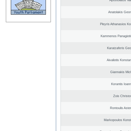
Apostolatos Vai
Anatolakis Geor
Pleyris Athanasios Ko
Kammenos Panagioti
Karatzaferis Geo
Aivaliotis Konsta
Giannakis Mich
Korantis Ioan
Zois Christo
Rontoulis Aster
Markopoulos Konst