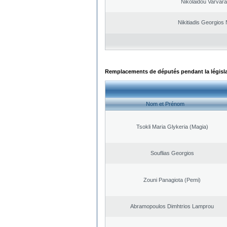
Nikolaidou Varvara
Nikitiadis Georgios
Remplacements de députés pendant la législ
Nom et Prénom
Tsokli Maria Glykeria (Magia)
Souflias Georgios
Zouni Panagiota (Pemi)
Abramopoulos Dimhtrios Lamprou