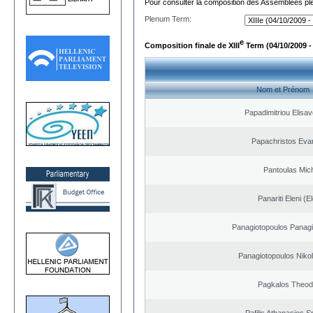
Pour consulter la composition des Assemblées plé
Plenum Term:
e
Composition finale de XIII
Term (04/10/2009 -
Nom et Prénom
Papadimitriou Elisav
Papachristos Eva
Pantoulas Mich
Panariti Eleni (E
Panagiotopoulos Panagi
Panagiotopoulos Nikol
Pagkalos Theod