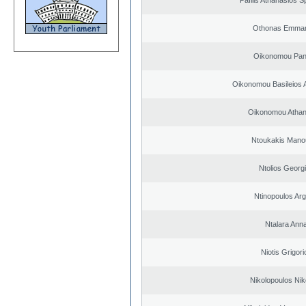
Pafilis Athanasios 
Othonas Emman
Oikonomou Pant
Oikonomou Basileios 
Oikonomou Athan
Ntoukakis Mano
Ntolios Georg
Ntinopoulos Arg
Ntalara Ann
Niotis Grigori
Nikolopoulos Nik