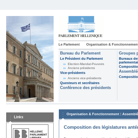
Le Parlement
Organisation & Fonctionnemen
Bureau du Parlement
Groupes p
Le Président du Parlement
Bureaux de
parlementai
Election-Mandat-Pouvoirs
Composition
Anciens présidents
Assemblée
Vice-présidents
Composition
Anciens vice-présidents
Questeurs et secrétaires
Conférence des présidents
:
Organisation & Fonctionnement
Assemblé
Links
Composition des législatures anté