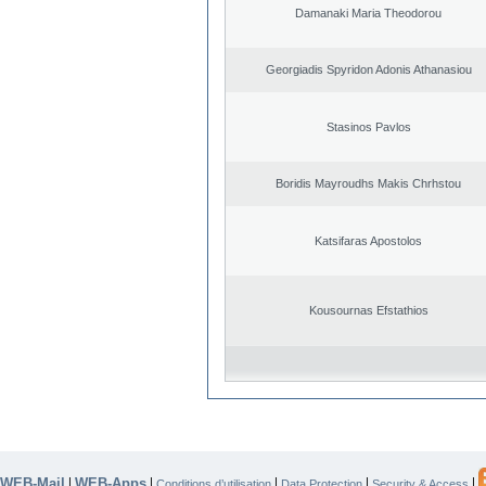
Damanaki Maria Theodorou
Georgiadis Spyridon Adonis Athanasiou
Stasinos Pavlos
Boridis Mayroudhs Makis Chrhstou
Katsifaras Apostolos
Kousournas Efstathios
WEB-Mail
WEB-Apps
|
|
|
|
|
Conditions d’utilisation
Data Protection
Security & Access