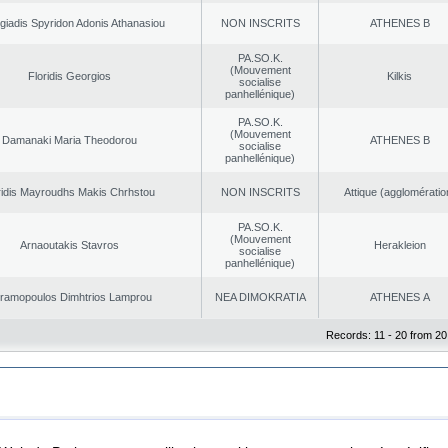
giadis Spyridon Adonis Athanasiou
NON INSCRITS
ATHENES Β
PA.SO.K.
(Mouvement
Floridis Georgios
Kilkis
socialise
panhellénique)
PA.SO.K.
(Mouvement
Damanaki Maria Theodorou
ATHENES Β
socialise
panhellénique)
ridis Mayroudhs Makis Chrhstou
NON INSCRITS
Αttique (agglomératio
PA.SO.K.
(Mouvement
Arnaoutakis Stavros
Herakleion
socialise
panhellénique)
ramopoulos Dimhtrios Lamprou
NEA DΙMOKRATIA
ATHENES Α
Records: 11 - 20 from 20
|
|
ta Protection
Security & Access