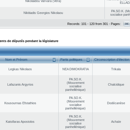
Nikolaidou Varvara (Vera)
ELLAD
PA.SO.K. (M
Nikitiadis Georgios Nikolaou
socialise panh
Records: 101 - 120 from 301 - Pages:
ts de députés pendant la législature
Nom et Prénom
Partis politiques
Circonscription d’élection
Legkas Nikolaos
NEA DΙMOKRATIA
Trikala
PA.SO.K.
(Mouvement
Lafazanis Argyrios
Chalcidique
socialise
panhellénique)
PA.SO.K.
(Mouvement
Kousournas Efstathios
Dodécanèse
socialise
panhellénique)
PA.SO.K.
(Mouvement
Katsifaras Apostolos
Achaïe
socialise
panhellénique)