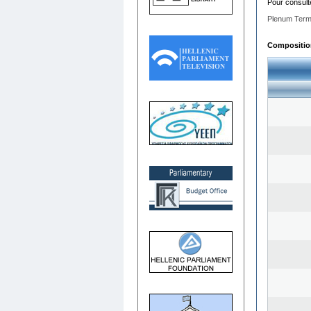
Pour consult
Plenum Term
Composition 