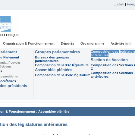
English
|
Franç
Organisation & Fonctionnement
Députés
Organigramme
Activités int'l
Parlement
Groupes parlementaires
Composition des législatur
antérieures
du Parlement
Bureaux des groupes
Section de Vacation
parlementaires
andat-Pouvoirs
Composition de la XXe législature
Composition des Sections A
ésidents
C
Assemblée plénière
ts
Composition des Sections
Composition de la XVIIe législature
ce-présidents
antérieures
ecrétaires
des présidents
:
ion & Fonctionnement
Assemblée plénière
ion des législatures antérieures