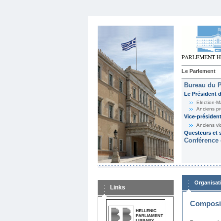
Le Parlement
Bureau du 
Le Président 
Election-M
Anciens pr
Vice-présiden
Anciens vi
Questeurs et s
Conférence 
Organisat
Links
Composit