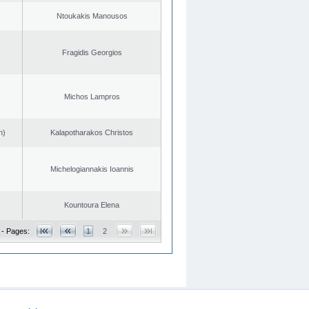
Ntoukakis Manousos
Fragidis Georgios
Michos Lampros
n)
Kalapotharakos Christos
Michelogiannakis Ioannis
Kountoura Elena
 - Pages:
1
2