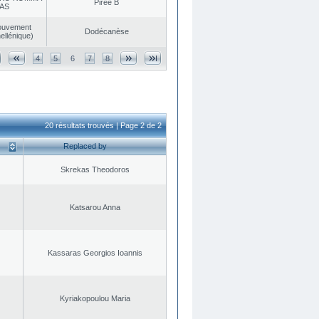
Pirée B
AS
ouvement
Dodécanèse
ellénique)
4
5
6
7
8
20 résultats trouvés | Page 2 de 2
Replaced by
Skrekas Theodoros
Katsarou Anna
Kassaras Georgios Ioannis
Kyriakopoulou Maria