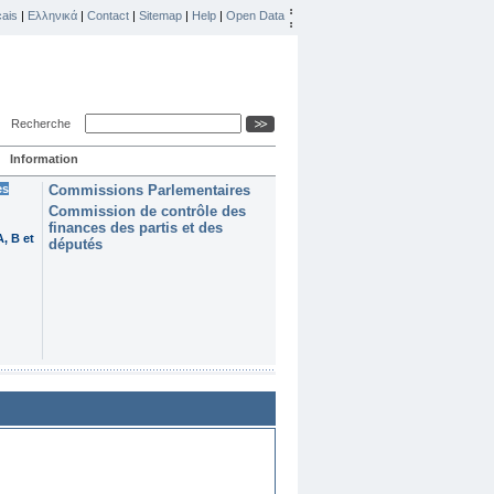
ais
|
Ελληνικά
|
Contact
|
Sitemap
|
Help
|
Open Data
Recherche
Information
es
Commissions Parlementaires
Commission de contrôle des
finances des partis et des
, B et
députés