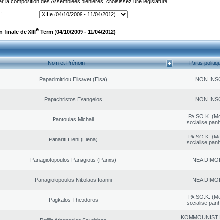
er la composition des Assemblées plénières, choisissez une législature
:
e
finale de XIII
Term (04/10/2009 - 11/04/2012)
Nom et Prénom
Partis politiq
Papadimitriou Elisavet (Elsa)
NON INS
Papachristos Evangelos
NON INS
PA.SO.K. (M
Pantoulas Michail
socialise panh
PA.SO.K. (M
Panariti Eleni (Elena)
socialise panh
Panagiotopoulos Panagiotis (Panos)
NEA DΙMO
Panagiotopoulos Nikolaos Ioanni
NEA DΙMO
PA.SO.K. (M
Pagkalos Theodoros
socialise panh
KOMMOUNISTI