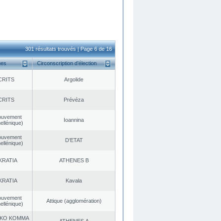
301 résultats trouvés | Page 6 de 16
ues
Circonscription d’élection
CRITS
Argolide
CRITS
Prévéza
ouvement
Ioannina
ellénique)
ouvement
D’ETAT
ellénique)
KRATIA
ATHENES Β
KRATIA
Kavala
ouvement
Αttique (agglomération)
ellénique)
KO KOMMA