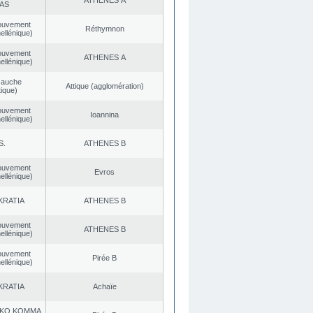
ATHENES Α
AS
ouvement
Réthymnon
ellénique)
ouvement
ATHENES Α
ellénique)
Gauche
Αttique (agglomération)
ique)
ouvement
Ioannina
ellénique)
S.
ATHENES Β
ouvement
Evros
ellénique)
KRATIA
ATHENES Β
ouvement
ATHENES Β
ellénique)
ouvement
Pirée B
ellénique)
KRATIA
Achaïe
KO KOMMA