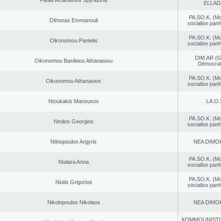
Pafilis Athanasios Spyridona
ELLAD
PA.SO.K. (M
Othonas Emmanouil
socialise panh
PA.SO.K. (M
Oikonomou Pantelis
socialise panh
DIM.AR (
Oikonomou Basileios Athanasiou
Démocrat
PA.SO.K. (M
Oikonomou Athanasios
socialise panh
Ntoukakis Manousos
LA.O.
PA.SO.K. (M
Ntolios Georgios
socialise panh
Ntinopoulos Argyris
NEA DΙMO
PA.SO.K. (M
Ntalara Anna
socialise panh
PA.SO.K. (M
Niotis Grigorios
socialise panh
Nikolopoulos Nikolaos
NEA DΙMO
KOMMOUNISTI