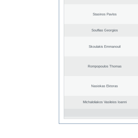
Stasinos Pavlos
Souflias Georgios
Skoulakis Emmanouil
Rompopoulos Thomas
Nasiokas Ektoras
Michaloliakos Vasileios Ioanni