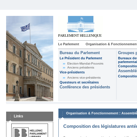
Le Parlement
Organisation & Fonctionnemen
Bureau du Parlement
Groupes p
Le Président du Parlement
Bureaux de
parlementai
Election-Mandat-Pouvoirs
Composition
Anciens présidents
Assemblée
Vice-présidents
Composition
Anciens vice-présidents
Questeurs et secrétaires
Conférence des présidents
:
Organisation & Fonctionnement
Assemblé
Links
Composition des législatures anté