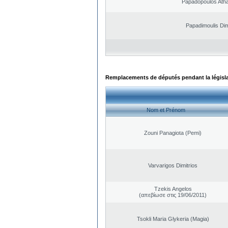
Papadopoulos Ath
Papadimoulis Dim
Remplacements de députés pendant la législ
Nom et Prénom
Zouni Panagiota (Pemi)
Varvarigos Dimitrios
Tzekis Angelos
(απεβίωσε στις 19/06/2011)
Tsokli Maria Glykeria (Magia)