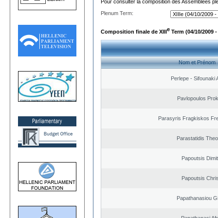
Pour consulter la composition des Assemblées plé
Plenum Term:
e
Composition finale de XIII
Term (04/10/2009 -
Nom et Prénom
Perlepe - Sifounaki A
Pavlopoulos Pro
Parasyris Fragkiskos Fr
Parastatidis The
Papoutsis Dimit
Papoutsis Chri
Papathanasiou G