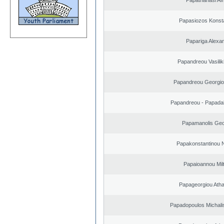
Papathanasi Afro
Papasiozos Konst
Papariga Alexa
Papandreou Vasilik
Papandreou Georgio
Papandreou - Papada
Papamanolis Geo
Papakonstantinou 
Papaioannou Milt
Papageorgiou Ath
Papadopoulos Michali