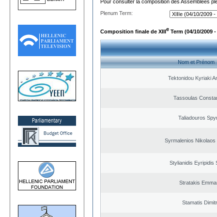
Pour consulter la composition des Assemblées plé
Plenum Term:
e
Composition finale de XIII
Term (04/10/2009 -
Nom et Prénom
Tektonidou Kyriaki A
Tassoulas Constan
Taliadouros Spy
Syrmalenios Nikolaos
Stylianidis Eyripidis
Stratakis Emman
Stamatis Dimitr