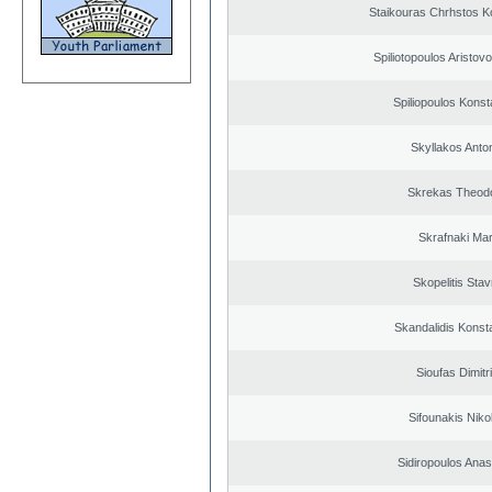
Staikouras Chrhstos K
Spiliotopoulos Aristovo
Spiliopoulos Konst
Skyllakos Anto
Skrekas Theod
Skrafnaki Mar
Skopelitis Stav
Skandalidis Konst
Sioufas Dimitr
Sifounakis Niko
Sidiropoulos Anas