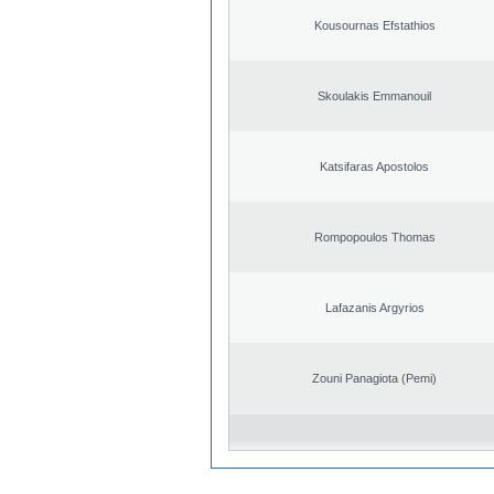
Kousournas Efstathios
Skoulakis Emmanouil
Katsifaras Apostolos
Rompopoulos Thomas
Lafazanis Argyrios
Zouni Panagiota (Pemi)