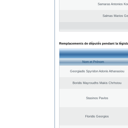
Samaras Antonios Ko
Salmas Marios Ge
Remplacements de députés pendant la législ
Nom et Prénom
Georgiadis Spyridon Adonis Athanasiou
Boridis Mayroudhs Makis Chrhstou
Stasinos Pavlos
Floridis Georgios