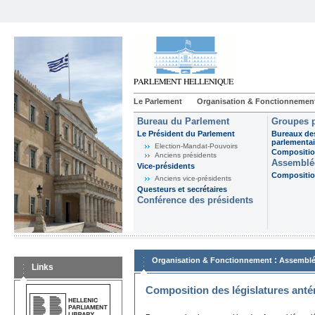
Le Parlement
Organisation & Fonctionnemen
Bureau du Parlement
Groupes p
Le Président du Parlement
Bureaux de
parlementai
Election-Mandat-Pouvoirs
Composition
Anciens présidents
Assemblée
Vice-présidents
Composition
Anciens vice-présidents
Questeurs et secrétaires
Conférence des présidents
:
Organisation & Fonctionnement
Assemblé
Links
Composition des législatures anté