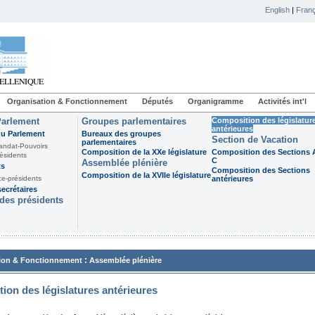
English
|
Franç
Organisation & Fonctionnement
Députés
Organigramme
Activités int'l
Parlement
Groupes parlementaires
Composition des législatur
antérieures
du Parlement
Bureaux des groupes
Section de Vacation
parlementaires
andat-Pouvoirs
Composition de la XXe législature
Composition des Sections A
ésidents
C
Assemblée plénière
ts
Composition des Sections
Composition de la XVIIe législature
ce-présidents
antérieures
ecrétaires
des présidents
:
ion & Fonctionnement
Assemblée plénière
ion des législatures antérieures