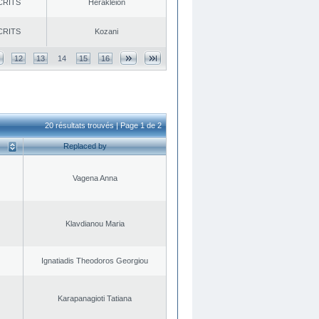
CRITS
Herakleion
CRITS
Kozani
12
13
14
15
16
20 résultats trouvés | Page 1 de 2
Replaced by
Vagena Anna
Klavdianou Maria
Ignatiadis Theodoros Georgiou
Karapanagioti Tatiana