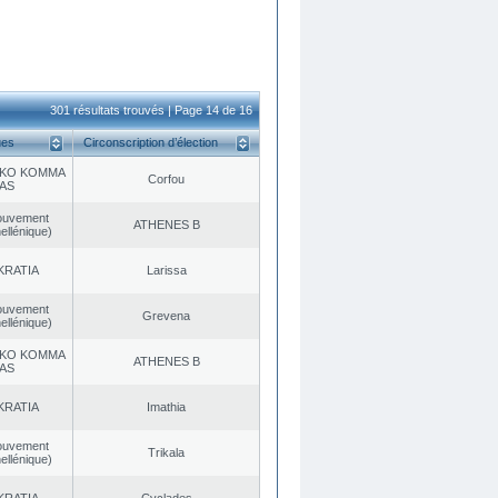
301 résultats trouvés | Page 14 de 16
ues
Circonscription d’élection
KO KOMMA
Corfou
AS
ouvement
ATHENES Β
ellénique)
KRATIA
Larissa
ouvement
Grevena
ellénique)
KO KOMMA
ATHENES Β
AS
KRATIA
Imathia
ouvement
Trikala
ellénique)