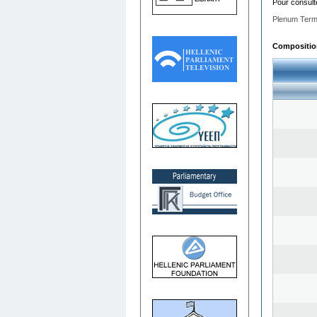
Pour consult
Plenum Term
Composition 