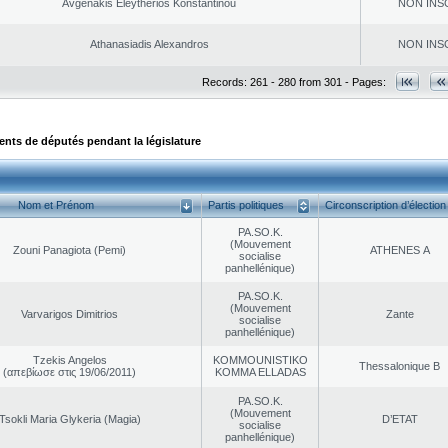
Avgenakis Eleytherios Konstantinou
NON INS
Athanasiadis Alexandros
NON INS
Records: 261 - 280 from 301 - Pages:
ts de députés pendant la législature
Nom et Prénom
Partis politiques
Circonscription d’élection
PA.SO.K.
(Mouvement
Zouni Panagiota (Pemi)
ATHENES Α
socialise
panhellénique)
PA.SO.K.
(Mouvement
Varvarigos Dimitrios
Zante
socialise
panhellénique)
Tzekis Angelos
KOMMOUNISTIKO
Thessalonique B
(απεβίωσε στις 19/06/2011)
KOMMA ELLADAS
PA.SO.K.
(Mouvement
Tsokli Maria Glykeria (Magia)
D’ETAT
socialise
panhellénique)