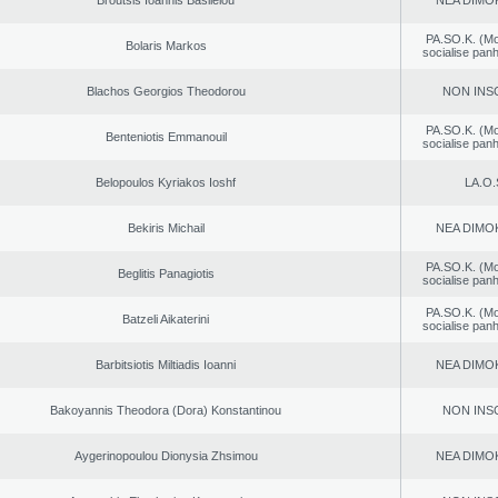
Broutsis Ioannis Basileiou
NEA DΙMO
PA.SO.K. (M
Bolaris Markos
socialise panh
Blachos Georgios Theodorou
NON INS
PA.SO.K. (M
Benteniotis Emmanouil
socialise panh
Belopoulos Kyriakos Ioshf
LA.O.
Bekiris Michail
NEA DΙMO
PA.SO.K. (M
Beglitis Panagiotis
socialise panh
PA.SO.K. (M
Batzeli Aikaterini
socialise panh
Barbitsiotis Miltiadis Ioanni
NEA DΙMO
Bakoyannis Theodora (Dora) Konstantinou
NON INS
Aygerinopoulou Dionysia Zhsimou
NEA DΙMO