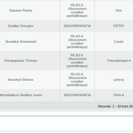
PA.SO.K.
(Mouvement
Stasinos Pavlos
Arta
socialise
panhellénique)
Souflias Georgios
NEA DΙMOKRATIA
D’ETAT
PA.SO.K.
(Mouvement
Skoulakis Emmanouil
Canée
socialise
panhellénique)
PA.SO.K.
(Mouvement
Rompopoulos Thomas
Thessalonique A
socialise
panhellénique)
PA.SO.K.
(Mouvement
Nasiokas Ektoras
Larissa
socialise
panhellénique)
Michaloliakos Vasileios Ioanni
NEA DΙMOKRATIA
Pirée A
Records: 1 - 10 from 20