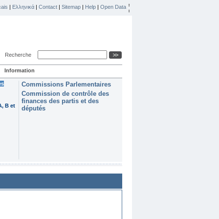
ais
|
Ελληνικά
|
Contact
|
Sitemap
|
Help
|
Open Data
Recherche
Information
es
Commissions Parlementaires
Commission de contrôle des
finances des partis et des
, B et
députés