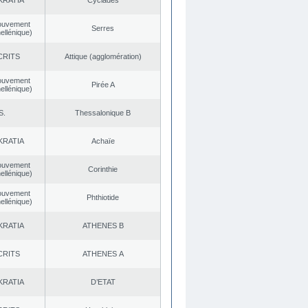
KRATIA
Cyclades
ouvement
Serres
ellénique)
CRITS
Αttique (agglomération)
ouvement
Pirée A
ellénique)
S.
Thessalonique B
KRATIA
Achaïe
ouvement
Corinthie
ellénique)
ouvement
Phthiotide
ellénique)
KRATIA
ATHENES Β
CRITS
ATHENES Α
KRATIA
D’ETAT