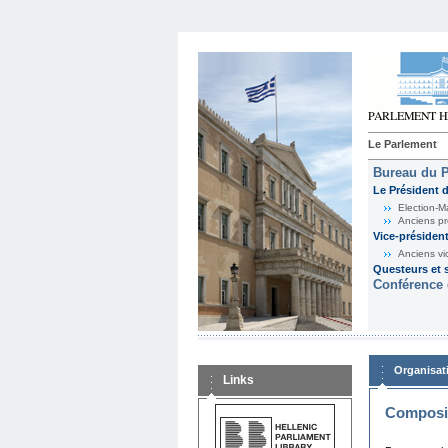
Le Parlement
Bureau du 
Le Président 
Election-M
Anciens pr
Vice-présiden
Anciens vi
Questeurs et s
Conférence 
Organisat
Links
Composit