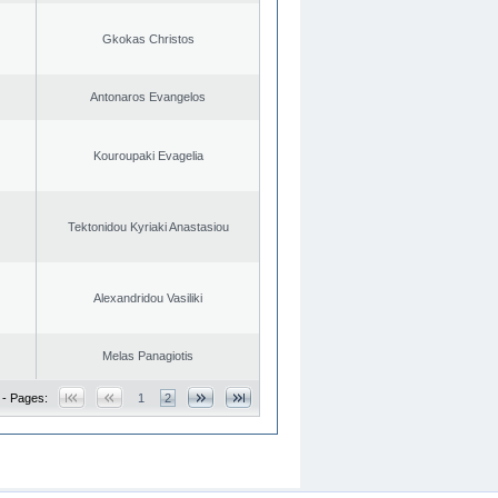
Gkokas Christos
Antonaros Evangelos
Kouroupaki Evagelia
Tektonidou Kyriaki Anastasiou
Alexandridou Vasiliki
Melas Panagiotis
 - Pages:
1
2