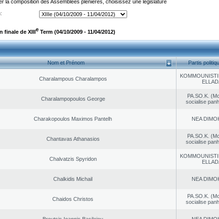
er la composition des Assemblées plénières, choisissez une législature
:
e
finale de XIII
Term (04/10/2009 - 11/04/2012)
Nom et Prénom
Partis politiq
KOMMOUNISTI
Charalampous Charalampos
ELLAD
PA.SO.K. (M
Charalampopoulos George
socialise panh
Charakopoulos Maximos Pantelh
NEA DΙMO
PA.SO.K. (M
Chantavas Athanasios
socialise panh
KOMMOUNISTI
Chalvatzis Spyridon
ELLAD
Chalkidis Michail
NEA DΙMO
PA.SO.K. (M
Chaidos Christos
socialise panh