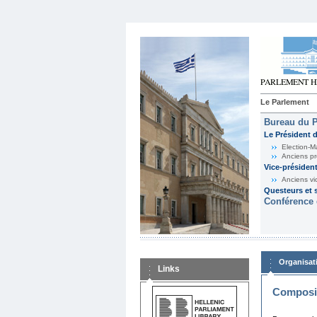
Le Parlement
Bureau du 
Le Président 
Election-M
Anciens pr
Vice-présiden
Anciens vi
Questeurs et s
Conférence 
Organisat
Links
Composit