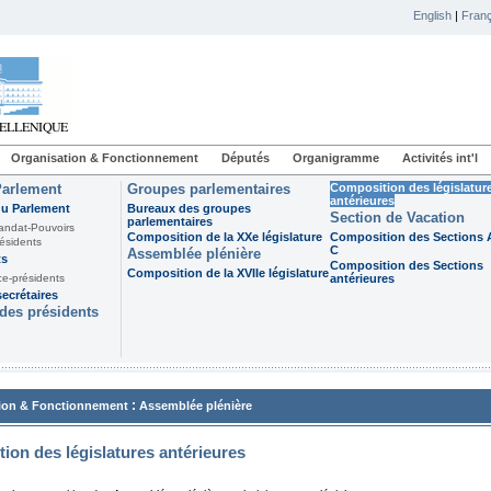
English
|
Franç
Organisation & Fonctionnement
Députés
Organigramme
Activités int'l
Parlement
Groupes parlementaires
Composition des législatur
antérieures
du Parlement
Bureaux des groupes
Section de Vacation
parlementaires
andat-Pouvoirs
Composition de la XXe législature
Composition des Sections A
ésidents
C
Assemblée plénière
ts
Composition des Sections
Composition de la XVIIe législature
ce-présidents
antérieures
ecrétaires
des présidents
:
ion & Fonctionnement
Assemblée plénière
ion des législatures antérieures