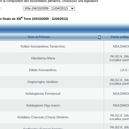
er la composition des Assemblées plénières, choisissez une législature
:
e
finale de XIII
Term (04/10/2009 - 11/04/2012)
Nom et Prénom
Partis politiq
Kollias Konstantinos Taxiarchou
NEA DΙMO
PA.SO.K. (M
Klavdianou Maria
socialise panh
Kiltidis Konstantinos
LA.O.
PA.SO.K. (M
Kegkeroglou Vasileios
socialise panh
Kefalogiannis Emmanouil
NEA DΙMO
Kefalogianni Olga Ioanni
NEA DΙMO
PA.SO.K. (M
Kefalidou Charoula (Chara) Dimitrios
socialise panh
PA.SO.K. (M