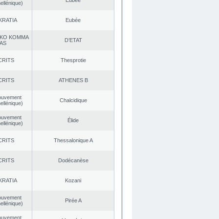
Eubée
ellénique)
KRATIA
Eubée
KO KOMMA
D’ETAT
AS
CRITS
Thesprotie
CRITS
ATHENES Β
ouvement
Chalcidique
ellénique)
ouvement
Élide
ellénique)
CRITS
Thessalonique A
CRITS
Dodécanèse
KRATIA
Kozani
ouvement
Pirée A
ellénique)
ouvement