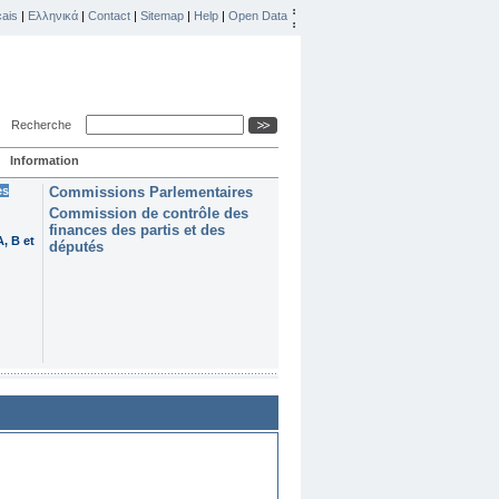
ais
|
Ελληνικά
|
Contact
|
Sitemap
|
Help
|
Open Data
Recherche
Information
es
Commissions Parlementaires
Commission de contrôle des
finances des partis et des
, B et
députés