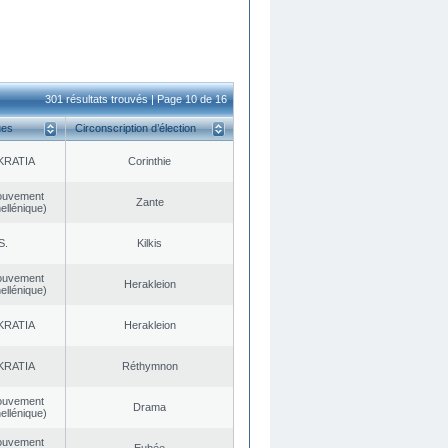
301 résultats trouvés | Page 10 de 16
ues
Circonscription d’élection
KRATIA
Corinthie
ouvement
Zante
ellénique)
S.
Kilkis
ouvement
Herakleion
ellénique)
KRATIA
Herakleion
KRATIA
Réthymnon
ouvement
Drama
ellénique)
ouvement