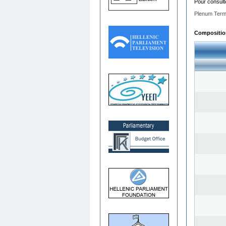
Pour consult
Plenum Term
Composition 