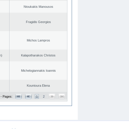
Ntoukakis Manousos
Fragidis Georgios
Michos Lampros
n)
Kalapotharakos Christos
Michelogiannakis Ioannis
Kountoura Elena
 - Pages:
1
2