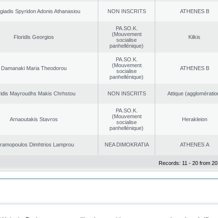
giadis Spyridon Adonis Athanasiou
NON INSCRITS
ATHENES Β
PA.SO.K.
(Mouvement
Floridis Georgios
Kilkis
socialise
panhellénique)
PA.SO.K.
(Mouvement
Damanaki Maria Theodorou
ATHENES Β
socialise
panhellénique)
ridis Mayroudhs Makis Chrhstou
NON INSCRITS
Αttique (agglomératio
PA.SO.K.
(Mouvement
Arnaoutakis Stavros
Herakleion
socialise
panhellénique)
ramopoulos Dimhtrios Lamprou
NEA DΙMOKRATIA
ATHENES Α
Records: 11 - 20 from 20
|
|
ta Protection
Security & Access