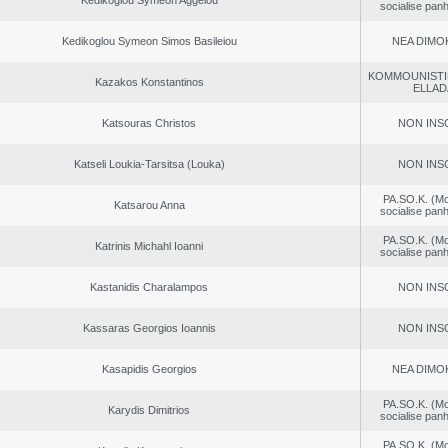
Kedikoglou Symeon Aggelou
socialise panh
Kedikoglou Symeon Simos Basileiou
NEA DΙMO
KOMMOUNISTI
Kazakos Konstantinos
ELLAD
Katsouras Christos
NON INS
Katseli Loukia-Tarsitsa (Louka)
NON INS
PA.SO.K. (M
Katsarou Anna
socialise panh
PA.SO.K. (M
Katrinis Michahl Ioanni
socialise panh
Kastanidis Charalampos
NON INS
Kassaras Georgios Ioannis
NON INS
Kasapidis Georgios
NEA DΙMO
PA.SO.K. (M
Karydis Dimitrios
socialise panh
PA.SO.K. (M