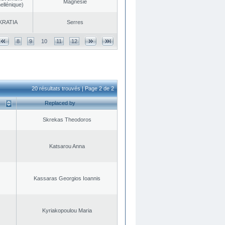
Magnésie
ellénique)
KRATIA
Serres
8
9
10
11
12
20 résultats trouvés | Page 2 de 2
Replaced by
Skrekas Theodoros
Katsarou Anna
Kassaras Georgios Ioannis
Kyriakopoulou Maria