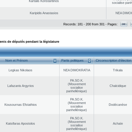
Kartalis Konstantinos
socialise panh
Karipidis Anastasios
NEA DΙMO
Records: 181 - 200 from 301 - Pages:
ts de députés pendant la législature
Nom et Prénom
Partis politiques
Circonscription d’élection
Legkas Nikolaos
NEA DΙMOKRATIA
Trikala
PA.SO.K.
(Mouvement
Lafazanis Argyrios
Chalcidique
socialise
panhellénique)
PA.SO.K.
(Mouvement
Kousournas Efstathios
Dodécanèse
socialise
panhellénique)
PA.SO.K.
(Mouvement
Katsifaras Apostolos
Achaïe
socialise
panhellénique)