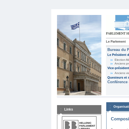
Le Parlement
Bureau du 
Le Président 
Election-M
Anciens pr
Vice-présiden
Anciens vi
Questeurs et s
Conférence 
Organisat
Links
Composit