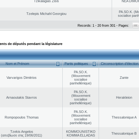
Tzikalagias Zisis
NEA DΙMO
PA.SO.K. (M
Tzelepis Michahl Georgiou
socialise panh
Records: 1 - 20 from 301 - Pages:
ts de députés pendant la législature
Nom et Prénom
Partis politiques
Circonscription d’élection
PA.SO.K.
(Mouvement
Varvarigos Dimitrios
Zante
socialise
panhellénique)
PA.SO.K.
(Mouvement
Arnaoutakis Stavros
Herakleion
socialise
panhellénique)
PA.SO.K.
(Mouvement
Rompopoulos Thomas
Thessalonique A
socialise
panhellénique)
Tzekis Angelos
KOMMOUNISTIKO
Thessalonique B
(απεβίωσε στις 19/06/2011)
KOMMA ELLADAS