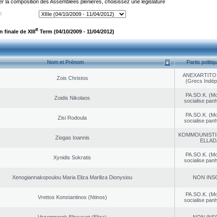
er la composition des Assemblées plénières, choisissez une législature
:
e
finale de XIII
Term (04/10/2009 - 11/04/2012)
Nom et Prénom
Partis politiq
ANEXARTITOI
Zois Christos
(Grecs Indép
PA.SO.K. (M
Zoidis Nikolaos
socialise panh
PA.SO.K. (M
Zisi Rodoula
socialise panh
KOMMOUNISTI
Ziogas Ioannis
ELLAD
PA.SO.K. (M
Xynidis Sokratis
socialise panh
Xenogiannakopoulou Maria Eliza Mariliza Dionysiou
NON INS
PA.SO.K. (M
Vrettos Konstantinos (Ntinos)
socialise panh