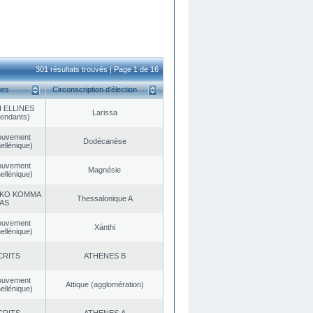
301 résultats trouvés | Page 1 de 16
ues
Circonscription d’élection
 ELLINES
Larissa
endants)
ouvement
Dodécanèse
ellénique)
ouvement
Magnésie
ellénique)
KO KOMMA
Thessalonique A
AS
ouvement
Xánthi
ellénique)
CRITS
ATHENES Β
ouvement
Αttique (agglomération)
ellénique)