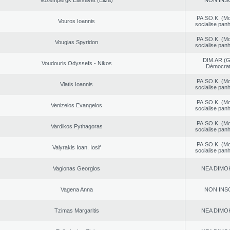
Vozempergk Elissavet (Eliza)
NON INS
PA.SO.K. (M
Vouros Ioannis
socialise panh
PA.SO.K. (M
Vougias Spyridon
socialise panh
DIM.AR (
Voudouris Odyssefs - Nikos
Démocrat
PA.SO.K. (M
Vlatis Ioannis
socialise panh
PA.SO.K. (M
Venizelos Evangelos
socialise panh
PA.SO.K. (M
Vardikos Pythagoras
socialise panh
PA.SO.K. (M
Valyrakis Ioan. Iosif
socialise panh
Vagionas Georgios
NEA DΙMO
Vagena Anna
NON INS
Tzimas Margaritis
NEA DΙMO