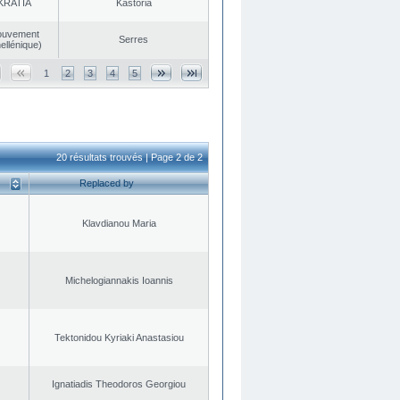
KRATIA
Kastoria
ouvement
Serres
ellénique)
1
2
3
4
5
20 résultats trouvés | Page 2 de 2
Replaced by
Klavdianou Maria
Michelogiannakis Ioannis
Tektonidou Kyriaki Anastasiou
Ignatiadis Theodoros Georgiou