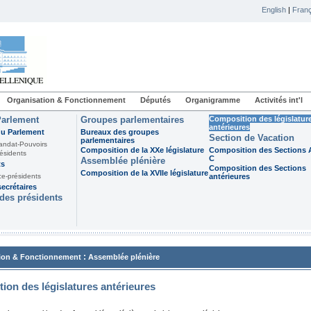
English
|
Franç
Organisation & Fonctionnement
Députés
Organigramme
Activités int'l
Parlement
Groupes parlementaires
Composition des législatur
antérieures
du Parlement
Bureaux des groupes
Section de Vacation
parlementaires
andat-Pouvoirs
Composition de la XXe législature
Composition des Sections A
ésidents
C
Assemblée plénière
ts
Composition des Sections
Composition de la XVIIe législature
ce-présidents
antérieures
ecrétaires
des présidents
:
ion & Fonctionnement
Assemblée plénière
ion des législatures antérieures