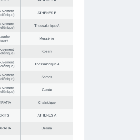
CRITS
ATHENES Α
ouvement
ATHENES Β
ellénique)
ouvement
Thessalonique A
ellénique)
Gauche
Messénie
ique)
ouvement
Kozani
ellénique)
ouvement
Thessalonique A
ellénique)
ouvement
Samos
ellénique)
ouvement
Canée
ellénique)
KRATIA
Chalcidique
CRITS
ATHENES Α
KRATIA
Drama