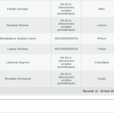
PA.SO.K.
(Mouvement
Floridis Georgios
Kilkis
socialise
panhellénique)
PA.SO.K.
(Mouvement
Nasiokas Ektoras
Larissa
socialise
panhellénique)
Michaloliakos Vasileios Ioanni
NEA DΙMOKRATIA
Pirée A
Legkas Nikolaos
NEA DΙMOKRATIA
Trikala
PA.SO.K.
(Mouvement
Lafazanis Argyrios
Chalcidique
socialise
panhellénique)
PA.SO.K.
(Mouvement
Skoulakis Emmanouil
Canée
socialise
panhellénique)
Records: 11 - 20 from 20