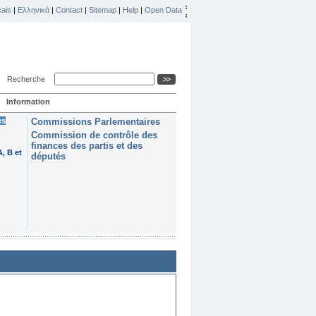
ais
|
Ελληνικά
|
Contact
|
Sitemap
|
Help
|
Open Data
Recherche
Information
es
Commissions Parlementaires
Commission de contrôle des
finances des partis et des
, B et
députés