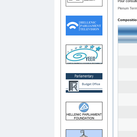
Pour consult
Plenum Term
Composition 