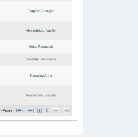
Fragidis Georgios
Alexandridou Vasiliki
Melas Panagiotis
Skrekas Theodoros
Katsarou Anna
Kouroupaki Evagelia
 - Pages:
1
2