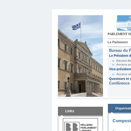
Le Parlement
Bureau du 
Le Président 
Election-M
Anciens pr
Vice-présiden
Anciens vi
Questeurs et s
Conférence 
Organisat
Links
Composit