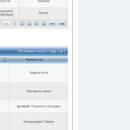
KRATIA
Kastoria
ouvement
Serres
ellénique)
1
2
3
4
5
20 résultats trouvés | Page 1 de 2
Replaced by
Vagena Anna
Klavdianou Maria
Ignatiadis Theodoros Georgiou
Karapanagioti Tatiana