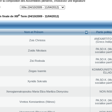
er la composition des Assemblées plénières, choisissez une législature
:
e
finale de XIII
Term (04/10/2009 - 11/04/2012)
Nom et Prénom
Partis politiq
ANEXARTITOI
Zois Christos
(Grecs Indép
PA.SO.K. (M
Zoidis Nikolaos
socialise panh
PA.SO.K. (M
Zisi Rodoula
socialise panh
KOMMOUNISTI
Ziogas Ioannis
ELLAD
PA.SO.K. (M
Xynidis Sokratis
socialise panh
Xenogiannakopoulou Maria Eliza Mariliza Dionysiou
NON INS
PA.SO.K. (M
Vrettos Konstantinos (Ntinos)
socialise panh