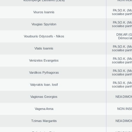
Vozempergk Elissavet (Eliza)
NON INS
PA.SO.K. (M
Vouros Ioannis
socialise panh
PA.SO.K. (M
Vougias Spyridon
socialise panh
DIM.AR (
Voudouris Odyssefs - Nikos
Démocrat
PA.SO.K. (M
Vlatis Ioannis
socialise panh
PA.SO.K. (M
Venizelos Evangelos
socialise panh
PA.SO.K. (M
Vardikos Pythagoras
socialise panh
PA.SO.K. (M
Valyrakis Ioan. Iosif
socialise panh
Vagionas Georgios
NEA DΙMO
Vagena Anna
NON INS
Tzimas Margaritis
NEA DΙMO