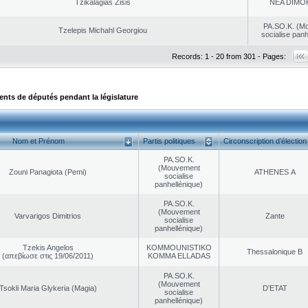
Tzikalagias Zisis
NEA DΙMO
PA.SO.K. (M
Tzelepis Michahl Georgiou
socialise panh
Records: 1 - 20 from 301 - Pages:
ts de députés pendant la législature
Nom et Prénom
Partis politiques
Circonscription d’élection
PA.SO.K.
(Mouvement
Zouni Panagiota (Pemi)
ATHENES Α
socialise
panhellénique)
PA.SO.K.
(Mouvement
Varvarigos Dimitrios
Zante
socialise
panhellénique)
Tzekis Angelos
KOMMOUNISTIKO
Thessalonique B
(απεβίωσε στις 19/06/2011)
KOMMA ELLADAS
PA.SO.K.
(Mouvement
Tsokli Maria Glykeria (Magia)
D’ETAT
socialise
panhellénique)