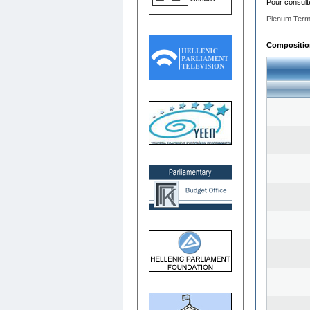
Pour consult
Plenum Term
Composition 