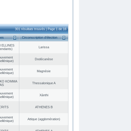
301 résultats trouvés | Page 1 de 16
ues
Circonscription d’élection
 ELLINES
Larissa
endants)
ouvement
Dodécanèse
ellénique)
ouvement
Magnésie
ellénique)
KO KOMMA
Thessalonique A
AS
ouvement
Xánthi
ellénique)
CRITS
ATHENES Β
ouvement
Αttique (agglomération)
ellénique)