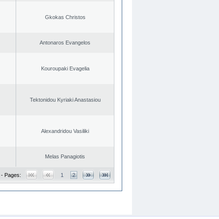
Gkokas Christos
Antonaros Evangelos
Kouroupaki Evagelia
Tektonidou Kyriaki Anastasiou
Alexandridou Vasiliki
Melas Panagiotis
 - Pages:
1
2