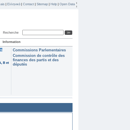
ais
|
Ελληνικά
|
Contact
|
Sitemap
|
Help
|
Open Data
Recherche
Information
es
Commissions Parlementaires
Commission de contrôle des
finances des partis et des
, B et
députés