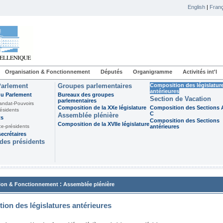
English
|
Franç
Organisation & Fonctionnement
Députés
Organigramme
Activités int'l
Parlement
Groupes parlementaires
Composition des législatur
antérieures
du Parlement
Bureaux des groupes
Section de Vacation
parlementaires
andat-Pouvoirs
Composition de la XXe législature
Composition des Sections A
ésidents
C
Assemblée plénière
ts
Composition des Sections
Composition de la XVIIe législature
ce-présidents
antérieures
ecrétaires
des présidents
:
ion & Fonctionnement
Assemblée plénière
ion des législatures antérieures