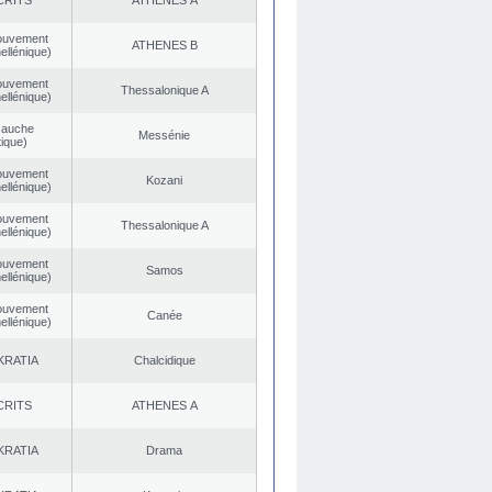
CRITS
ATHENES Α
ouvement
ATHENES Β
ellénique)
ouvement
Thessalonique A
ellénique)
Gauche
Messénie
ique)
ouvement
Kozani
ellénique)
ouvement
Thessalonique A
ellénique)
ouvement
Samos
ellénique)
ouvement
Canée
ellénique)
KRATIA
Chalcidique
CRITS
ATHENES Α
KRATIA
Drama