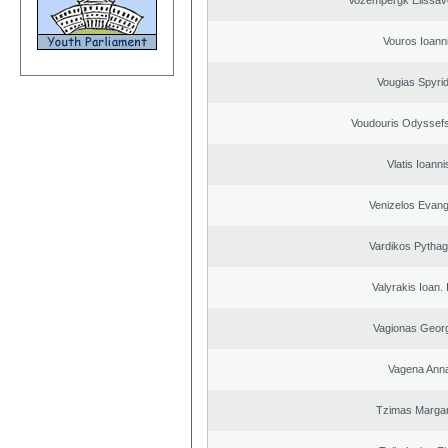
Vozempergk Elissave
Vouros Ioann
Vougias Spyri
Voudouris Odyssefs
Vlatis Ioanni
Venizelos Evang
Vardikos Pytha
Valyrakis Ioan. 
Vagionas Geor
Vagena Ann
Tzimas Margari