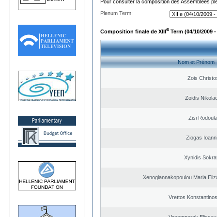
Pour consulter la composition des Assemblées plé
Plenum Term:
e
Composition finale de XIII
Term (04/10/2009 -
Nom et Prénom
Zois Christo
Zoidis Nikola
Zisi Rodoul
Ziogas Ioann
Xynidis Sokra
Xenogiannakopoulou Maria Eliza
Vrettos Konstantinos