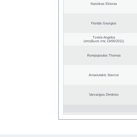
Nasiokas Ektoras
Floridis Georgios
Tzekis Angelos
(απεβίωσε στις 19/06/2011)
Rompopoulos Thomas
Arnaoutakis Stavros
Varvarigos Dimitrios