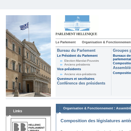
Le Parlement
Organisation & Fonctionnemen
Bureau du Parlement
Groupes p
Le Président du Parlement
Bureaux de
parlementai
Election-Mandat-Pouvoirs
Composition
Anciens présidents
Assemblée
Vice-présidents
Composition
Anciens vice-présidents
Questeurs et secrétaires
Conférence des présidents
:
Organisation & Fonctionnement
Assemblé
Links
Composition des législatures anté