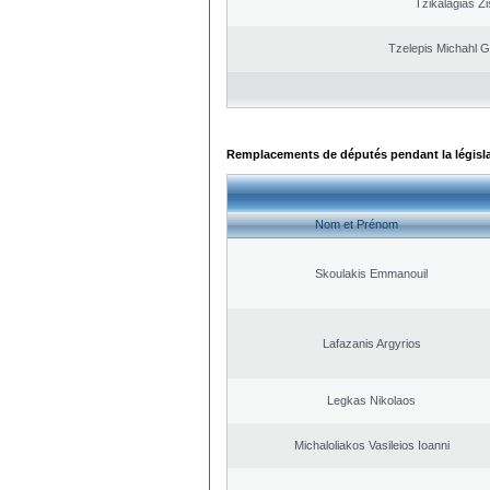
Tzikalagias Zi
Tzelepis Michahl G
Remplacements de députés pendant la législ
Nom et Prénom
Skoulakis Emmanouil
Lafazanis Argyrios
Legkas Nikolaos
Michaloliakos Vasileios Ioanni