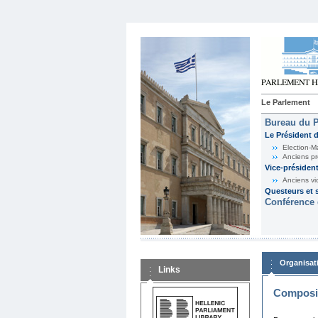
Le Parlement
Bureau du 
Le Président 
Election-M
Anciens pr
Vice-présiden
Anciens vi
Questeurs et s
Conférence 
Organisat
Links
Composit