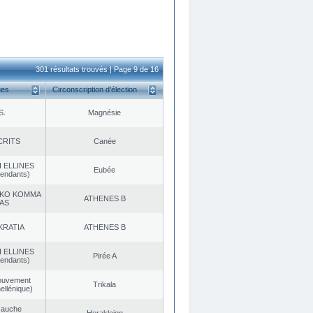
301 résultats trouvés | Page 9 de 16
ues
Circonscription d’élection
S.
Magnésie
CRITS
Canée
 ELLINES
Eubée
endants)
KO KOMMA
ATHENES Β
AS
KRATIA
ATHENES Β
 ELLINES
Pirée A
endants)
ouvement
Trikala
ellénique)
Gauche