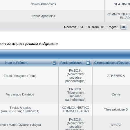
Nakos Athanasios
NEA DΙMO
KOMMOUNISTI
Nanos Apostolos
ELLAD
Records: 161 - 180 from 301 - Pages:
ts de députés pendant la législature
Nom et Prénom
Partis politiques
Circonscription d’élection
PA.SO.K.
(Mouvement
Zouni Panagiota (Pemi)
ATHENES Α
socialise
panhellénique)
PA.SO.K.
(Mouvement
Varvarigos Dimitrios
Zante
socialise
panhellénique)
Tzekis Angelos
KOMMOUNISTIKO
Thessalonique B
(απεβίωσε στις 19/06/2011)
KOMMA ELLADAS
PA.SO.K.
(Mouvement
Tsokli Maria Glykeria (Magia)
D’ETAT
socialise