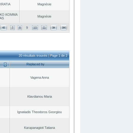
KRATIA
Magnésie
KO KOMMA
Magnésie
AS
7
8
9
10
11
20 résultats trouvés | Page 1 de 2
Replaced by
Vagena Anna
Klavdianou Maria
Ignatiadis Theodoros Georgiou
Karapanagioti Tatiana