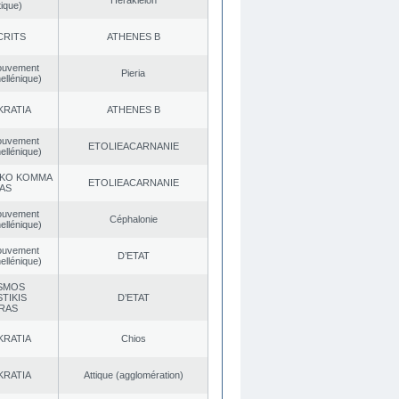
Herakleion
ique)
CRITS
ATHENES Β
ouvement
Pieria
ellénique)
KRATIA
ATHENES Β
ouvement
EΤOLIEACARNANIE
ellénique)
KO KOMMA
EΤOLIEACARNANIE
AS
ouvement
Céphalonie
ellénique)
ouvement
D’ETAT
ellénique)
SMOS
TIKIS
D’ETAT
RAS
KRATIA
Chios
KRATIA
Αttique (agglomération)