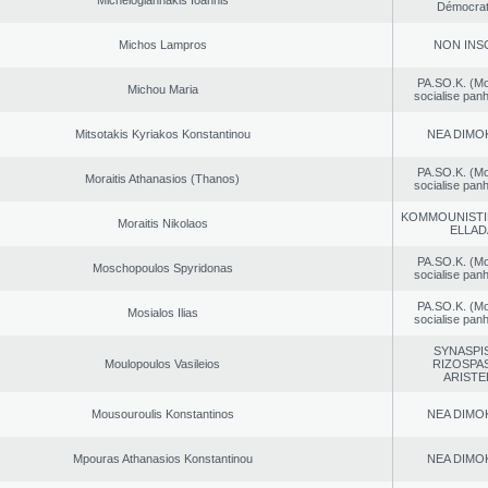
Michelogiannakis Ioannis
Démocrat
Michos Lampros
NON INS
PA.SO.K. (M
Michou Maria
socialise panh
Mitsotakis Kyriakos Konstantinou
NEA DΙMO
PA.SO.K. (M
Moraitis Athanasios (Thanos)
socialise panh
KOMMOUNISTI
Moraitis Nikolaos
ELLAD
PA.SO.K. (M
Moschopoulos Spyridonas
socialise panh
PA.SO.K. (M
Mosialos Ilias
socialise panh
SYNASPI
Moulopoulos Vasileios
RIZOSPAS
ARISTE
Mousouroulis Konstantinos
NEA DΙMO
Mpouras Athanasios Konstantinou
NEA DΙMO