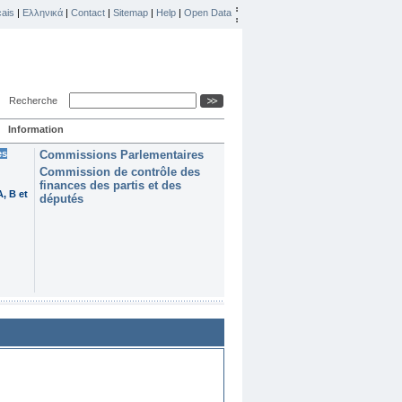
ais
|
Ελληνικά
|
Contact
|
Sitemap
|
Help
|
Open Data
Recherche
Information
es
Commissions Parlementaires
Commission de contrôle des
finances des partis et des
, B et
députés