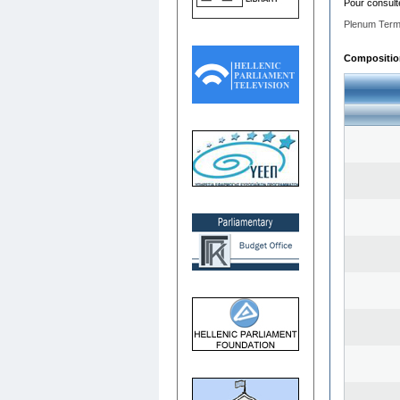
Pour consult
Plenum Term
Composition 