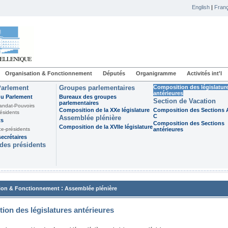
English
|
Franç
Organisation & Fonctionnement
Députés
Organigramme
Activités int'l
Parlement
Groupes parlementaires
Composition des législatur
antérieures
du Parlement
Bureaux des groupes
Section de Vacation
parlementaires
andat-Pouvoirs
Composition de la XXe législature
Composition des Sections A
ésidents
C
Assemblée plénière
ts
Composition des Sections
Composition de la XVIIe législature
ce-présidents
antérieures
ecrétaires
des présidents
:
ion & Fonctionnement
Assemblée plénière
ion des législatures antérieures