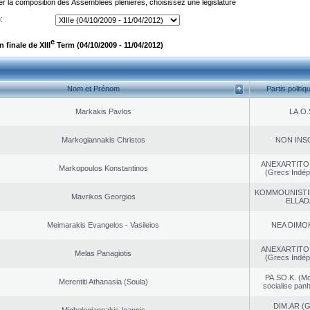
er la composition des Assemblées plénières, choisissez une législature
:
e
finale de XIII
Term (04/10/2009 - 11/04/2012)
Nom et Prénom
Partis politiq
Markakis Pavlos
LA.O.
Markogiannakis Christos
NON INS
ANEXARTITOI
Markopoulos Konstantinos
(Grecs Indép
KOMMOUNISTI
Mavrikos Georgios
ELLAD
Meimarakis Evangelos - Vasileios
NEA DΙMO
ANEXARTITOI
Melas Panagiotis
(Grecs Indép
PA.SO.K. (M
Merentiti Athanasia (Soula)
socialise panh
DIM.AR (