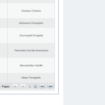
Gkokas Christos
Antonaros Evangelos
Kouroupaki Evagelia
Tektonidou Kyriaki Anastasiou
Alexandridou Vasiliki
Melas Panagiotis
 - Pages:
1
2