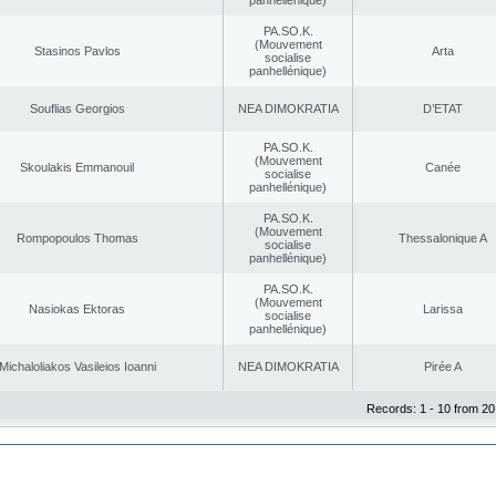
panhellénique)
PA.SO.K.
(Mouvement
Stasinos Pavlos
Arta
socialise
panhellénique)
Souflias Georgios
NEA DΙMOKRATIA
D’ETAT
PA.SO.K.
(Mouvement
Skoulakis Emmanouil
Canée
socialise
panhellénique)
PA.SO.K.
(Mouvement
Rompopoulos Thomas
Thessalonique A
socialise
panhellénique)
PA.SO.K.
(Mouvement
Nasiokas Ektoras
Larissa
socialise
panhellénique)
Michaloliakos Vasileios Ioanni
NEA DΙMOKRATIA
Pirée A
Records: 1 - 10 from 20