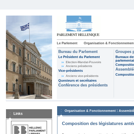
Le Parlement
Organisation & Fonctionnemen
Bureau du Parlement
Groupes p
Le Président du Parlement
Bureaux de
parlementai
Election-Mandat-Pouvoirs
Composition
Anciens présidents
Assemblée
Vice-présidents
Composition
Anciens vice-présidents
Questeurs et secrétaires
Conférence des présidents
:
Organisation & Fonctionnement
Assemblé
Links
Composition des législatures anté