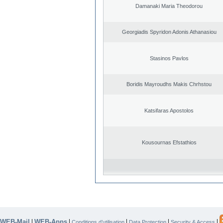
Damanaki Maria Theodorou
Georgiadis Spyridon Adonis Athanasiou
Stasinos Pavlos
Boridis Mayroudhs Makis Chrhstou
Katsifaras Apostolos
Kousournas Efstathios
WEB-Mail
WEB-Apps
|
|
|
|
|
Conditions d’utilisation
Data Protection
Security & Access