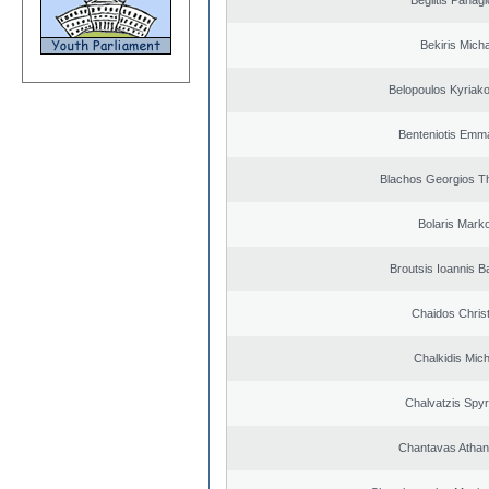
Beglitis Panagi
Bekiris Micha
Belopoulos Kyriako
Benteniotis Emma
Blachos Georgios T
Bolaris Mark
Broutsis Ioannis Ba
Chaidos Chris
Chalkidis Mich
Chalvatzis Spyr
Chantavas Athan