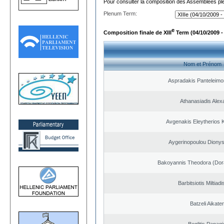
Pour consulter la composition des Assemblées plé
Plenum Term:
e
Composition finale de XIII
Term (04/10/2009 -
Nom et Prénom
Aspradakis Panteleimon
Athanasiadis Alex
Avgenakis Eleytherios 
Aygerinopoulou Diony
Bakoyannis Theodora (Dor
Barbitsiotis Miltiadi
Batzeli Aikater