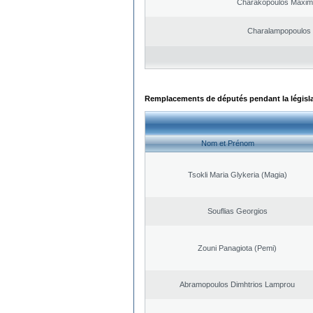
Charakopoulos Maxim
Charalampopoulos
Remplacements de députés pendant la législ
Nom et Prénom
Tsokli Maria Glykeria (Magia)
Souflias Georgios
Zouni Panagiota (Pemi)
Abramopoulos Dimhtrios Lamprou