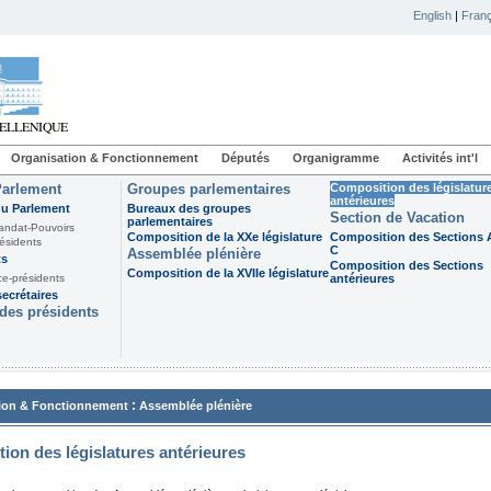
English
|
Franç
Organisation & Fonctionnement
Députés
Organigramme
Activités int'l
Parlement
Groupes parlementaires
Composition des législatur
antérieures
du Parlement
Bureaux des groupes
Section de Vacation
parlementaires
andat-Pouvoirs
Composition de la XXe législature
Composition des Sections A
ésidents
C
Assemblée plénière
ts
Composition des Sections
Composition de la XVIIe législature
ce-présidents
antérieures
ecrétaires
des présidents
:
ion & Fonctionnement
Assemblée plénière
ion des législatures antérieures