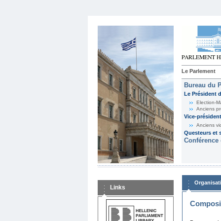
Le Parlement
Bureau du 
Le Président 
Election-M
Anciens pr
Vice-présiden
Anciens vi
Questeurs et s
Conférence 
Organisat
Links
Composit