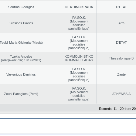
Souflias Georgios
NEA DΙMOKRATIA
D’ETAT
PA.SO.K.
(Mouvement
Stasinos Pavlos
Arta
socialise
panhellénique)
PA.SO.K.
(Mouvement
Tsokli Maria Glykeria (Magia)
D’ETAT
socialise
panhellénique)
Tzekis Angelos
KOMMOUNISTIKO
Thessalonique B
(απεβίωσε στις 19/06/2011)
KOMMA ELLADAS
PA.SO.K.
(Mouvement
Varvarigos Dimitrios
Zante
socialise
panhellénique)
PA.SO.K.
(Mouvement
Zouni Panagiota (Pemi)
ATHENES Α
socialise
panhellénique)
Records: 11 - 20 from 20