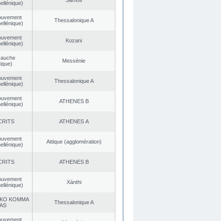
Samos
ellénique)
ouvement
Thessalonique A
ellénique)
ouvement
Kozani
ellénique)
Gauche
Messénie
ique)
ouvement
Thessalonique A
ellénique)
ouvement
ATHENES Β
ellénique)
CRITS
ATHENES Α
ouvement
Αttique (agglomération)
ellénique)
CRITS
ATHENES Β
ouvement
Xánthi
ellénique)
KO KOMMA
Thessalonique A
AS
ouvement