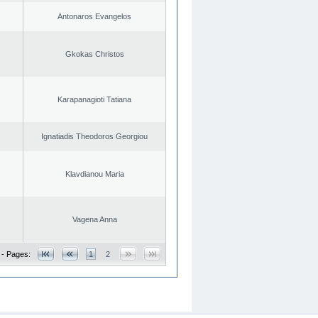
Antonaros Evangelos
Gkokas Christos
Karapanagioti Tatiana
Ignatiadis Theodoros Georgiou
Klavdianou Maria
Vagena Anna
 - Pages:
1
2