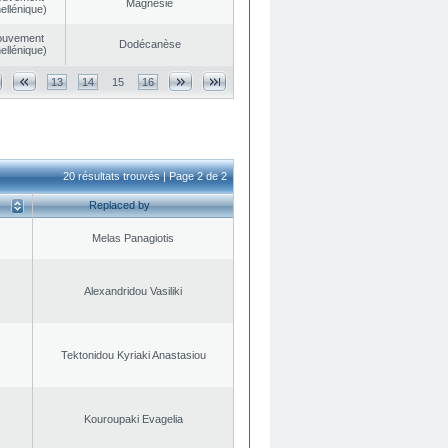
Magnésie
ellénique)
ouvement
Dodécanèse
ellénique)
13
14
15
16
20 résultats trouvés | Page 2 de 2
Replaced by
Melas Panagiotis
Alexandridou Vasiliki
Tektonidou Kyriaki Anastasiou
Kouroupaki Evagelia