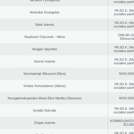
Vardikos Pythagoras
socialise panh
PA.SO.K. (M
Venizelos Evangelos
socialise panh
PA.SO.K. (M
Vlatis Ioannis
socialise panh
DIM.AR (
Voudouris Odyssefs - Nikos
Démocrat
PA.SO.K. (M
Vougias Spyridon
socialise panh
PA.SO.K. (M
Vouros Ioannis
socialise panh
Vozempergk Elissavet (Eliza)
NON INS
PA.SO.K. (M
Vrettos Konstantinos (Ntinos)
socialise panh
Xenogiannakopoulou Maria Eliza Mariliza Dionysiou
NON INS
PA.SO.K. (M
Xynidis Sokratis
socialise panh
KOMMOUNISTI
Ziogas Ioannis
ELLAD
PA.SO.K. (M