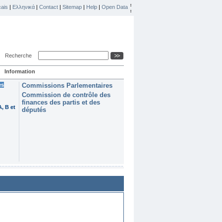
ais
|
Ελληνικά
|
Contact
|
Sitemap
|
Help
|
Open Data
Recherche
Information
es
Commissions Parlementaires
Commission de contrôle des
finances des partis et des
, B et
députés