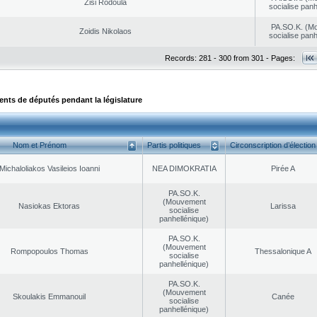
Zisi Rodoula
socialise panh
PA.SO.K. (M
Zoidis Nikolaos
socialise panh
Records: 281 - 300 from 301 - Pages:
ts de députés pendant la législature
Nom et Prénom
Partis politiques
Circonscription d’élection
Michaloliakos Vasileios Ioanni
NEA DΙMOKRATIA
Pirée A
PA.SO.K.
(Mouvement
Nasiokas Ektoras
Larissa
socialise
panhellénique)
PA.SO.K.
(Mouvement
Rompopoulos Thomas
Thessalonique A
socialise
panhellénique)
PA.SO.K.
(Mouvement
Skoulakis Emmanouil
Canée
socialise
panhellénique)