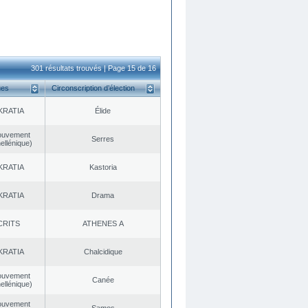
301 résultats trouvés | Page 15 de 16
ues
Circonscription d’élection
KRATIA
Élide
ouvement
Serres
ellénique)
KRATIA
Kastoria
KRATIA
Drama
CRITS
ATHENES Α
KRATIA
Chalcidique
ouvement
Canée
ellénique)
ouvement