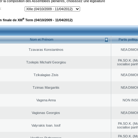
er la composition des Assemblées plénières, choisissez une législature
:
e
finale de XIII
Term (04/10/2009 - 11/04/2012)
Nom et Prénom
Partis politiq
Tzavaras Konstantinos
NEA DΙMO
PA.SO.K. (M
Tzelepis Michahl Georgiou
socialise panh
Tzikalagias Zisis
NEA DΙMO
Tzimas Margaritis
NEA DΙMO
Vagena Anna
NON INS
Vagionas Georgios
NEA DΙMO
PA.SO.K. (M
Valyrakis Ioan. Iosif
socialise panh
PA.SO.K. (M