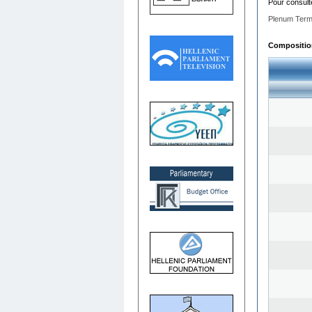
Pour consult
Plenum Term
Composition 