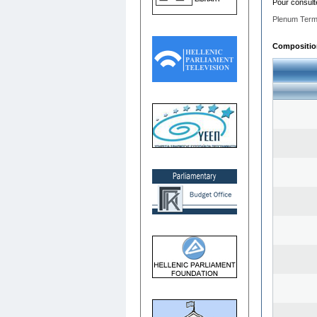
Pour consult
Plenum Term
Composition 