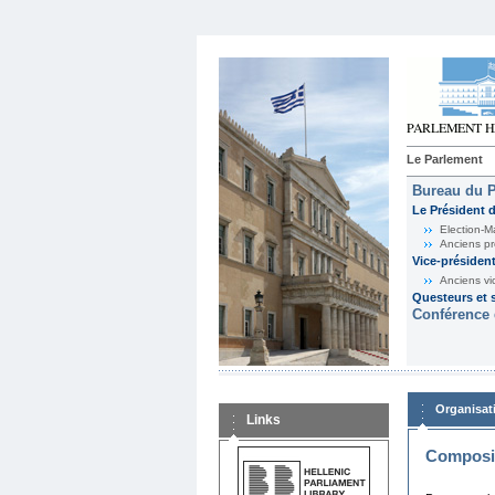
Le Parlement
Bureau du 
Le Président 
Election-M
Anciens pr
Vice-présiden
Anciens vi
Questeurs et s
Conférence 
Organisat
Links
Composit