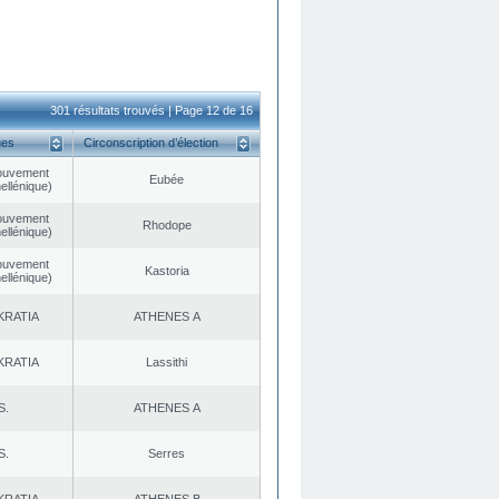
301 résultats trouvés | Page 12 de 16
ues
Circonscription d’élection
ouvement
Eubée
ellénique)
ouvement
Rhodope
ellénique)
ouvement
Kastoria
ellénique)
KRATIA
ATHENES Α
KRATIA
Lassithi
S.
ATHENES Α
S.
Serres