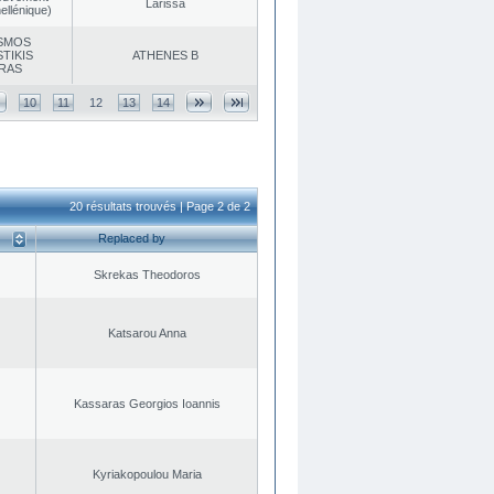
Larissa
ellénique)
SMOS
TIKIS
ATHENES Β
RAS
10
11
12
13
14
20 résultats trouvés | Page 2 de 2
Replaced by
Skrekas Theodoros
Katsarou Anna
Kassaras Georgios Ioannis
Kyriakopoulou Maria