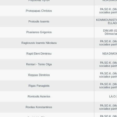
Polydoras Vyron
NEA DΙMO
PA.SO.K. (M
Protopapas Christos
socialise panh
KOMMOUNISTI
Protoulis Ioannis
ELLAD
DIM.AR (
Psarianos Grigorios
Démocrat
PA.SO.K. (M
Ragkousis Ioannis Nikolaou
socialise panh
Rapti Eleni Dimitriou
NEA DΙMO
PA.SO.K. (M
Rentari - Tente Olga
socialise panh
PA.SO.K. (M
Reppas Dimitrios
socialise panh
PA.SO.K. (M
Rigas Panagiotis
socialise panh
Rontoulis Asterios
LA.O.
PA.SO.K. (M
Rovlias Konstantinos
socialise panh
PA.SO.K. (M