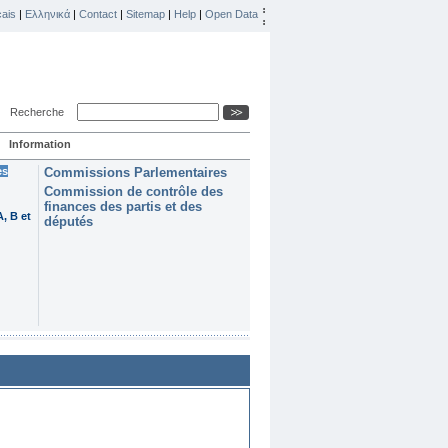
ais
|
Ελληνικά
|
Contact
|
Sitemap
|
Help
|
Open Data
Recherche
Information
es
Commissions Parlementaires
Commission de contrôle des
finances des partis et des
, B et
députés