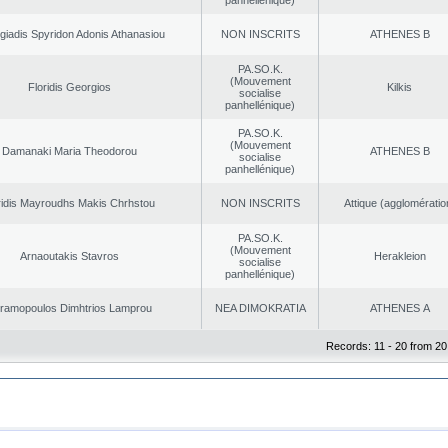
panhellénique)
giadis Spyridon Adonis Athanasiou
NON INSCRITS
ATHENES Β
PA.SO.K.
(Mouvement
Floridis Georgios
Kilkis
socialise
panhellénique)
PA.SO.K.
(Mouvement
Damanaki Maria Theodorou
ATHENES Β
socialise
panhellénique)
ridis Mayroudhs Makis Chrhstou
NON INSCRITS
Αttique (agglomératio
PA.SO.K.
(Mouvement
Arnaoutakis Stavros
Herakleion
socialise
panhellénique)
ramopoulos Dimhtrios Lamprou
NEA DΙMOKRATIA
ATHENES Α
Records: 11 - 20 from 20