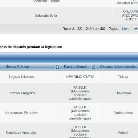
Sachinidis Filippos
socialise panh
SYNASPI
Sakorafa Sofia
RIZOSPAS
ARISTE
Records: 221 - 240 from 301 - Pages:
ts de députés pendant la législature
Nom et Prénom
Partis politiques
Circonscription d’élection
Legkas Nikolaos
NEA DΙMOKRATIA
Trikala
PA.SO.K.
(Mouvement
Lafazanis Argyrios
Chalcidique
socialise
panhellénique)
PA.SO.K.
(Mouvement
Kousournas Efstathios
Dodécanèse
socialise
panhellénique)
PA.SO.K.
(Mouvement
Katsifaras Apostolos
Achaïe
socialise