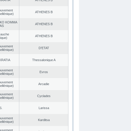
KRATIA
ATHENES Β
ouvement
ATHENES Β
ellénique)
KO KOMMA
ATHENES Β
AS
Gauche
ATHENES Β
ique)
ouvement
D’ETAT
ellénique)
KRATIA
Thessalonique A
ouvement
Evros
ellénique)
ouvement
Arcadie
ellénique)
ouvement
Cyclades
ellénique)
S.
Larissa
ouvement
Karditsa
ellénique)
ouvement