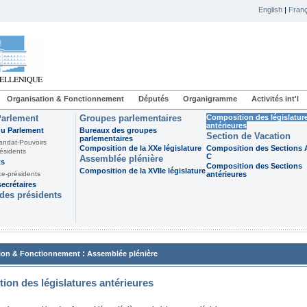
English
|
Franç
Organisation & Fonctionnement
Députés
Organigramme
Activités int'l
Parlement
Groupes parlementaires
Composition des législatur
antérieures
du Parlement
Bureaux des groupes
Section de Vacation
parlementaires
andat-Pouvoirs
Composition de la XXe législature
Composition des Sections A
ésidents
C
Assemblée plénière
ts
Composition des Sections
Composition de la XVIIe législature
ce-présidents
antérieures
ecrétaires
des présidents
:
ion & Fonctionnement
Assemblée plénière
ion des législatures antérieures