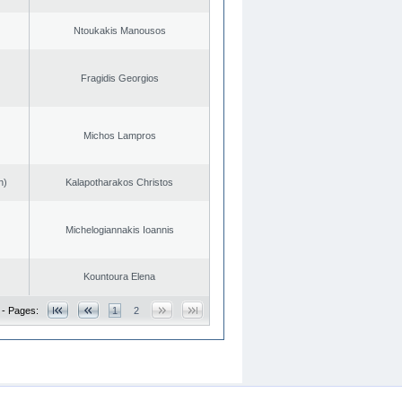
Ntoukakis Manousos
Fragidis Georgios
Michos Lampros
n)
Kalapotharakos Christos
Michelogiannakis Ioannis
Kountoura Elena
 - Pages:
1
2