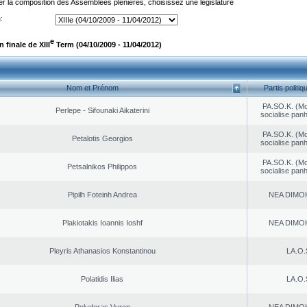
er la composition des Assemblées plénières, choisissez une législature
:
e
finale de XIII
Term (04/10/2009 - 11/04/2012)
Nom et Prénom
Partis politiq
PA.SO.K. (M
Perlepe - Sifounaki Aikaterini
socialise panh
PA.SO.K. (M
Petalotis Georgios
socialise panh
PA.SO.K. (M
Petsalnikos Philippos
socialise panh
Pipilh Foteinh Andrea
NEA DΙMO
Plakiotakis Ioannis Ioshf
NEA DΙMO
Pleyris Athanasios Konstantinou
LA.O.
Polatidis Ilias
LA.O.