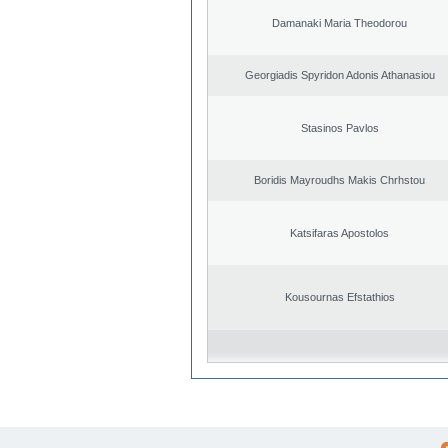
Damanaki Maria Theodorou
Georgiadis Spyridon Adonis Athanasiou
Stasinos Pavlos
Boridis Mayroudhs Makis Chrhstou
Katsifaras Apostolos
Kousournas Efstathios