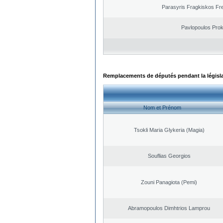
Parasyris Fragkiskos Fr
Pavlopoulos Pro
Remplacements de députés pendant la législ
Nom et Prénom
Tsokli Maria Glykeria (Magia)
Souflias Georgios
Zouni Panagiota (Pemi)
Abramopoulos Dimhtrios Lamprou