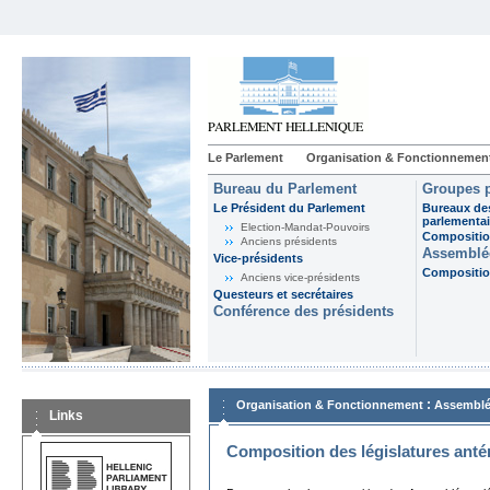
Le Parlement
Organisation & Fonctionnemen
Bureau du Parlement
Groupes p
Le Président du Parlement
Bureaux de
parlementai
Election-Mandat-Pouvoirs
Composition
Anciens présidents
Assemblée
Vice-présidents
Composition
Anciens vice-présidents
Questeurs et secrétaires
Conférence des présidents
:
Organisation & Fonctionnement
Assemblé
Links
Composition des législatures anté