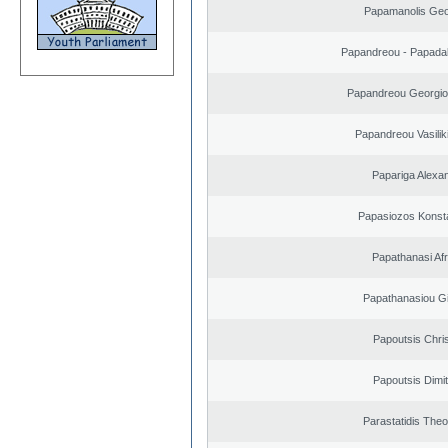
Papamanolis Geo
Papandreou - Papada
Papandreou Georgio
Papandreou Vasilik
Papariga Alexa
Papasiozos Konst
Papathanasi Afro
Papathanasiou G
Papoutsis Chri
Papoutsis Dimit
Parastatidis The