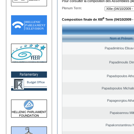
Pour consulter la composition des Assemblées plé
Plenum Term:
e
Composition finale de XIII
Term (04/10/2009 -
Nom et Prénom
Papadimitriou Elisav
Papadimoulis Dim
Papadopoulos Ath
Papadopoulos Michali
Papageorgiou Ath
Papaioannou Milt
Papakonstantinou 