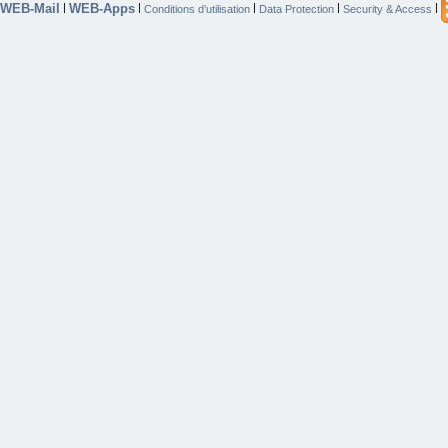
WEB-Mail
WEB-Apps
|
|
|
|
|
Conditions d’utilisation
Data Protection
Security & Access