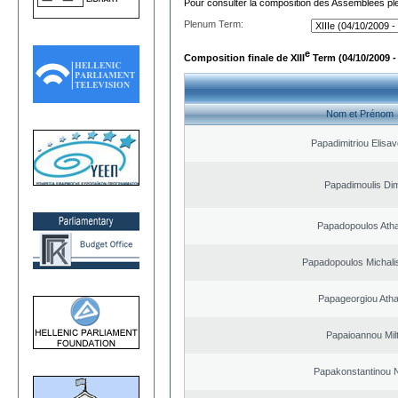
Pour consulter la composition des Assemblées plé
Plenum Term:
e
Composition finale de XIII
Term (04/10/2009 -
Nom et Prénom
Papadimitriou Elisav
Papadimoulis Dim
Papadopoulos Ath
Papadopoulos Michali
Papageorgiou Ath
Papaioannou Milt
Papakonstantinou 