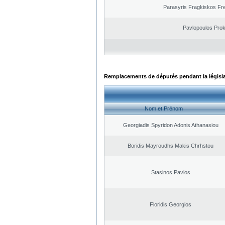
Parasyris Fragkiskos Fr
Pavlopoulos Pro
Remplacements de députés pendant la législ
Nom et Prénom
Georgiadis Spyridon Adonis Athanasiou
Boridis Mayroudhs Makis Chrhstou
Stasinos Pavlos
Floridis Georgios