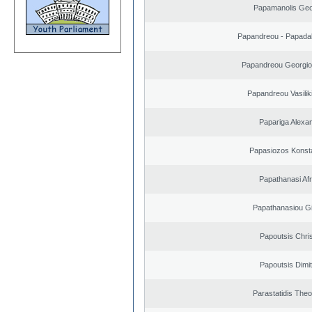
Papamanolis Geo
Papandreou - Papada
Papandreou Georgio
Papandreou Vasilik
Papariga Alexa
Papasiozos Konst
Papathanasi Afro
Papathanasiou G
Papoutsis Chri
Papoutsis Dimit
Parastatidis The