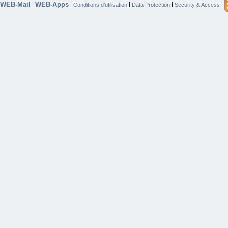
WEB-Mail
WEB-Apps
|
|
|
|
|
Conditions d’utilisation
Data Protection
Security & Access