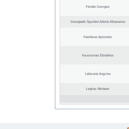
Floridis Georgios
Georgiadis Spyridon Adonis Athanasiou
Katsifaras Apostolos
Kousournas Efstathios
Lafazanis Argyrios
Legkas Nikolaos