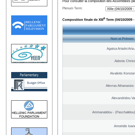
Pour consulter la composition des Assemblées plé
Plenum Term:
e
Composition finale de XIII
Term (04/10/2009 -
Nom et Prénom
Agatsa Ariadni Aria 
Aidonis Chris
Aivaliotis Konsta
Alevras Athanasios
Alexandridou Vas
Ammanatidou - (Paschalidou) 
Amoiridis Ioan