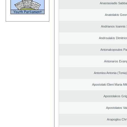
Anastasiadis Sabba
Anatolakis Geor
Andrianos Ioannis 
Androulakis Dimitrio
Antonakopoulos Pan
Antonaros Evan
Antoniou Antonia (Ton
Apostolaki Eleni Maria M
Apostolakos Grig
Apostolatos Vai
Arapoglou Chr