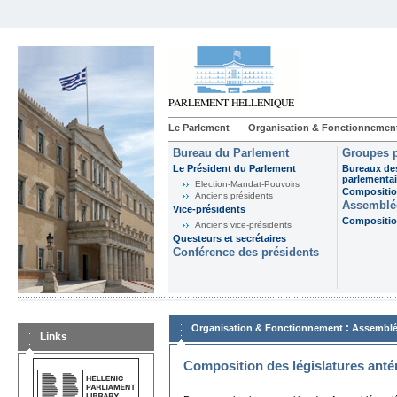
Le Parlement
Organisation & Fonctionnemen
Bureau du Parlement
Groupes p
Le Président du Parlement
Bureaux de
parlementai
Election-Mandat-Pouvoirs
Composition
Anciens présidents
Assemblée
Vice-présidents
Composition
Anciens vice-présidents
Questeurs et secrétaires
Conférence des présidents
:
Organisation & Fonctionnement
Assemblé
Links
Composition des législatures anté