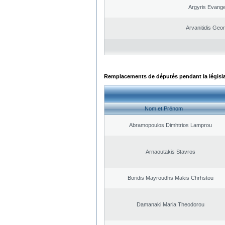
Argyris Evange
Arvanitidis Geo
Remplacements de députés pendant la législ
Nom et Prénom
Abramopoulos Dimhtrios Lamprou
Arnaoutakis Stavros
Boridis Mayroudhs Makis Chrhstou
Damanaki Maria Theodorou