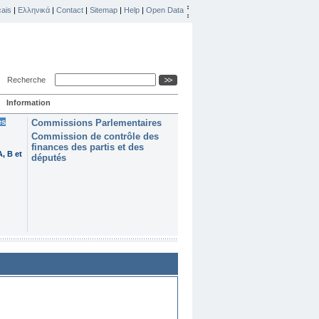
ais
|
Ελληνικά
|
Contact
|
Sitemap
|
Help
|
Open Data
Recherche
Information
es
Commissions Parlementaires
Commission de contrôle des
finances des partis et des
, B et
députés