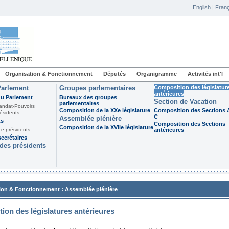
English
|
Franç
Organisation & Fonctionnement
Députés
Organigramme
Activités int'l
Parlement
Groupes parlementaires
Composition des législatur
antérieures
du Parlement
Bureaux des groupes
Section de Vacation
parlementaires
andat-Pouvoirs
Composition de la XXe législature
Composition des Sections A
ésidents
C
Assemblée plénière
ts
Composition des Sections
Composition de la XVIIe législature
ce-présidents
antérieures
ecrétaires
des présidents
:
ion & Fonctionnement
Assemblée plénière
ion des législatures antérieures