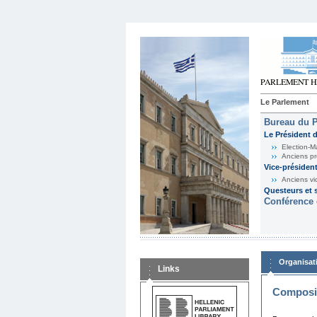
Le Parlement
Bureau du 
Le Président 
Election-M
Anciens pr
Vice-présiden
Anciens vi
Questeurs et s
Conférence 
Organisat
Links
Composit