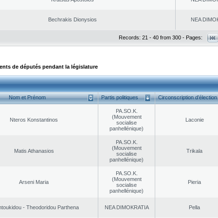
Bechrakis Dionysios
NEA DΙMO
Records: 21 - 40 from 300 - Pages:
ts de députés pendant la législature
Nom et Prénom
Partis politiques
Circonscription d’élection
PA.SO.K.
(Mouvement
Nteros Konstantinos
Laconie
socialise
panhellénique)
PA.SO.K.
(Mouvement
Matis Athanasios
Trikala
socialise
panhellénique)
PA.SO.K.
(Mouvement
Arseni Maria
Pieria
socialise
panhellénique)
toukidou - Theodoridou Parthena
NEA DΙMOKRATIA
Pella