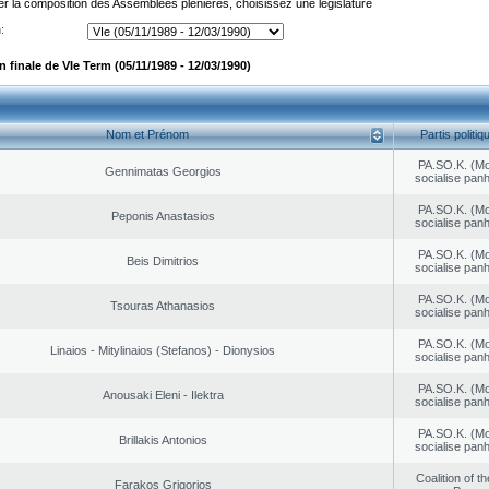
er la composition des Assemblées plénières, choisissez une législature
:
finale de VIe Term (05/11/1989 - 12/03/1990)
Nom et Prénom
Partis politiq
PA.SO.K. (M
Gennimatas Georgios
socialise panh
PA.SO.K. (M
Peponis Anastasios
socialise panh
PA.SO.K. (M
Beis Dimitrios
socialise panh
PA.SO.K. (M
Tsouras Athanasios
socialise panh
PA.SO.K. (M
Linaios - Mitylinaios (Stefanos) - Dionysios
socialise panh
PA.SO.K. (M
Anousaki Eleni - Ilektra
socialise panh
PA.SO.K. (M
Brillakis Antonios
socialise panh
Coalition of t
Farakos Grigorios