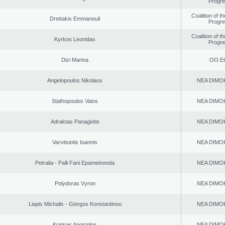
Progr
Coalition of t
Drettakis Emmanouil
Progr
Coalition of t
Kyrkos Leonidas
Progr
Dizi Marina
ΟΟ.Ε
Angelopoulos Nikolaos
NEA DΙMO
Stathopoulos Vaios
NEA DΙMO
Adraktas Panagiotis
NEA DΙMO
Varvitsiotis Ioannis
NEA DΙMO
Petralia - Palli Fani Epameinonda
NEA DΙMO
Polydoras Vyron
NEA DΙMO
Liapis Michalis - Giorgos Konstantinou
NEA DΙMO
Kratsas Apostolos
NEA DΙMO