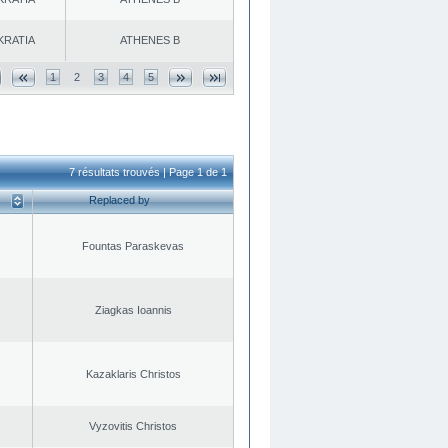
KRATIA
ATHENES Β
1
2
3
4
5
7 résultats trouvés | Page 1 de 1
Replaced by
Fountas Paraskevas
Ziagkas Ioannis
Kazaklaris Christos
Vyzovitis Christos