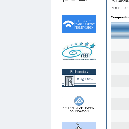
Pour consult
Plenum Term
Composition 