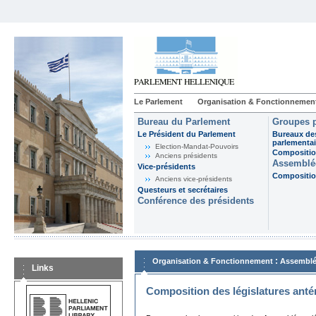
Le Parlement
Organisation & Fonctionnemen
Bureau du Parlement
Groupes p
Le Président du Parlement
Bureaux de
parlementai
Election-Mandat-Pouvoirs
Composition
Anciens présidents
Assemblée
Vice-présidents
Composition
Anciens vice-présidents
Questeurs et secrétaires
Conférence des présidents
:
Organisation & Fonctionnement
Assemblé
Links
Composition des législatures anté