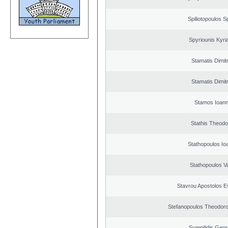
Spiliotopoulos Sp
Spyriounis Kyri
Stamatis Dimitr
Stamatis Dimitr
Stamos Ioann
Stathis Theodo
Stathopoulos Io
Stathopoulos V
Stavrou Apostolos E
Stefanopoulos Theodoro
Sympilidis Geor