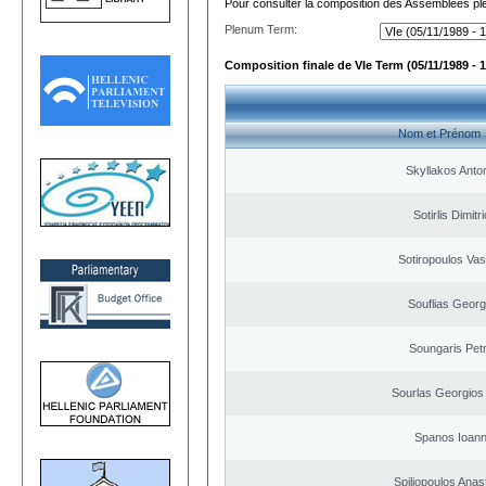
Pour consulter la composition des Assemblées plé
Plenum Term:
Composition finale de VIe Term (05/11/1989 - 1
Nom et Prénom
Skyllakos Anto
Sotirlis Dimitr
Sotiropoulos Vasi
Souflias Georg
Soungaris Pet
Sourlas Georgios 
Spanos Ioann
Spiliopoulos Anas