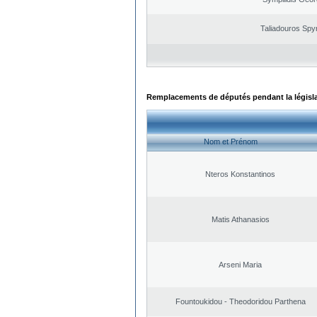
Taliadouros Spy
Remplacements de députés pendant la législ
Nom et Prénom
Nteros Konstantinos
Matis Athanasios
Arseni Maria
Fountoukidou - Theodoridou Parthena