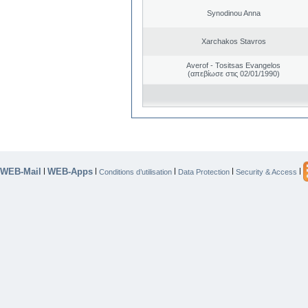
Synodinou Anna
Xarchakos Stavros
Averof - Tositsas Evangelos
(απεβίωσε στις 02/01/1990)
WEB-Mail
WEB-Apps
|
|
|
|
|
Conditions d’utilisation
Data Protection
Security & Access