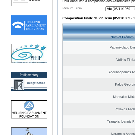
Pour consulter la composition des Assemblées plé
Plenum Term:
Composition finale de VIe Term (05/11/1989 - 1
Nom et Prénom
Papanikolaou Dim
Vellikis Finti
Andrianopoulos A
Kalos Georgi
Marinakis Milti
Patlakas Mich
Tragakis Ioannis P
Nerantzis Anast