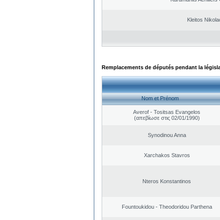
Kleitos Nikola
Remplacements de députés pendant la législ
Nom et Prénom
Averof - Tositsas Evangelos
(απεβίωσε στις 02/01/1990)
Synodinou Anna
Xarchakos Stavros
Nteros Konstantinos
Fountoukidou - Theodoridou Parthena