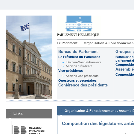
Le Parlement
Organisation & Fonctionnemen
Bureau du Parlement
Groupes p
Le Président du Parlement
Bureaux de
parlementai
Election-Mandat-Pouvoirs
Composition
Anciens présidents
Assemblée
Vice-présidents
Composition
Anciens vice-présidents
Questeurs et secrétaires
Conférence des présidents
:
Organisation & Fonctionnement
Assemblé
Links
Composition des législatures anté