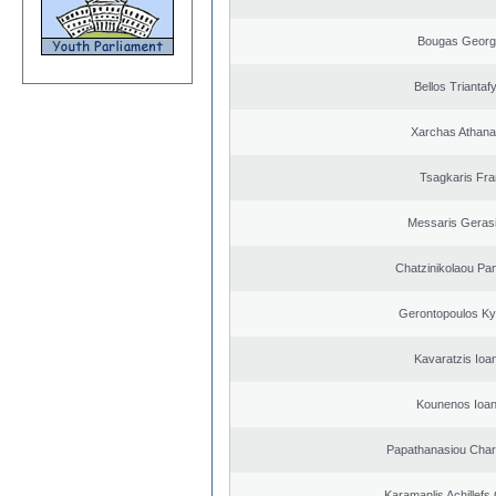
Bougas Georg
Bellos Triantafy
Xarchas Athana
Tsagkaris Fr
Messaris Geras
Chatzinikolaou Pan
Gerontopoulos Ky
Kavaratzis Ioa
Kounenos Ioan
Papathanasiou Cha
Karamanlis Achillefs