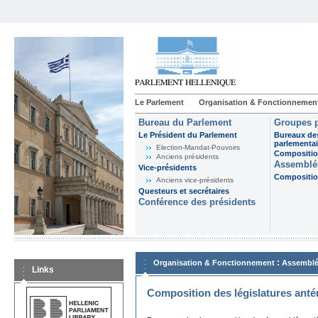
Le Parlement
Organisation & Fonctionnemen
Bureau du Parlement
Groupes p
Le Président du Parlement
Bureaux de
parlementai
Election-Mandat-Pouvoirs
Composition
Anciens présidents
Assemblée
Vice-présidents
Composition
Anciens vice-présidents
Questeurs et secrétaires
Conférence des présidents
:
Organisation & Fonctionnement
Assemblé
Links
Composition des législatures anté