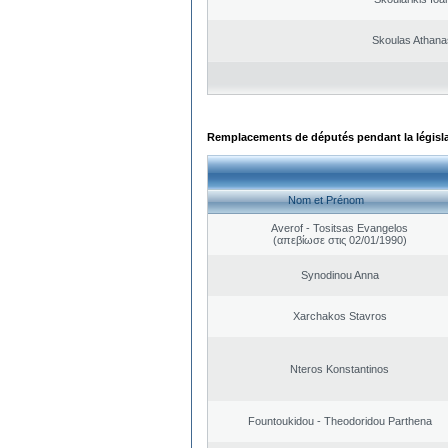
Skoulas Athana
Remplacements de députés pendant la législ
Nom et Prénom
Averof - Tositsas Evangelos
(απεβίωσε στις 02/01/1990)
Synodinou Anna
Xarchakos Stavros
Nteros Konstantinos
Fountoukidou - Theodoridou Parthena