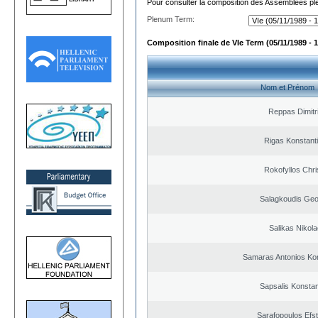
Pour consulter la composition des Assemblées plé
Plenum Term:
Composition finale de VIe Term (05/11/1989 - 1
Nom et Prénom
Reppas Dimitr
Rigas Konstant
Rokofyllos Chri
Salagkoudis Geo
Salikas Nikol
Samaras Antonios Ko
Sapsalis Konstan
Sarafopoulos Efst