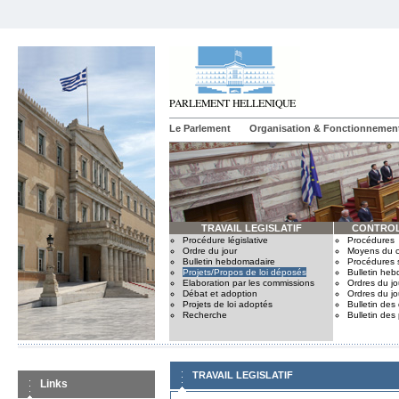
Le Parlement
Organisation & Fonctionnemen
TRAVAIL LEGISLATIF
CONTROL
Procédure législative
Procédures
Ordre du jour
Moyens du c
Bulletin hebdomadaire
Procédures 
Projets/Propos de loi déposés
Bulletin he
Elaboration par les commissions
Ordres du jo
Débat et adoption
Ordres du jo
Projets de loi adoptés
Bulletin des
Recherche
Bulletin des
TRAVAIL LEGISLATIF
Links