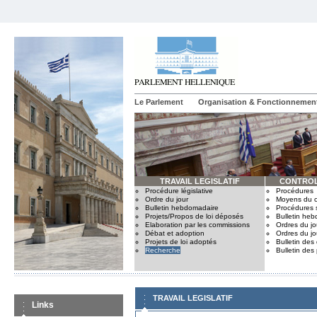
Le Parlement
Organisation & Fonctionnemen
TRAVAIL LEGISLATIF
CONTROL
Procédure législative
Procédures
Ordre du jour
Moyens du c
Bulletin hebdomadaire
Procédures 
Projets/Propos de loi déposés
Bulletin he
Elaboration par les commissions
Ordres du jo
Débat et adoption
Ordres du jo
Projets de loi adoptés
Bulletin des
Recherche
Bulletin des
TRAVAIL LEGISLATIF
Links