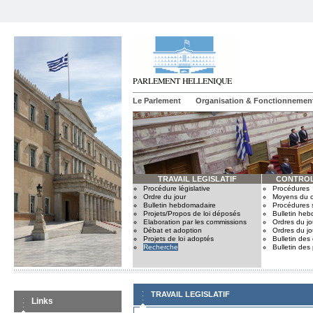
Le Parlement
Organisation & Fonctionnemen
TRAVAIL LEGISLATIF
CONTROL
Procédure législative
Procédures
Ordre du jour
Moyens du c
Bulletin hebdomadaire
Procédures 
Projets/Propos de loi déposés
Bulletin he
Elaboration par les commissions
Ordres du jo
Débat et adoption
Ordres du jo
Projets de loi adoptés
Bulletin des
Recherche
Bulletin des
TRAVAIL LEGISLATIF
Links