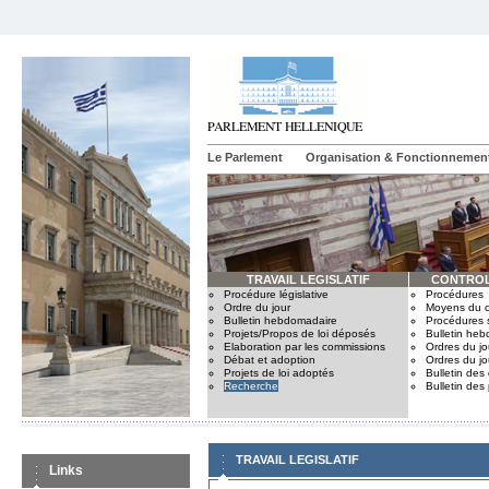
Le Parlement
Organisation & Fonctionnemen
TRAVAIL LEGISLATIF
CONTROL
Procédure législative
Procédures
Ordre du jour
Moyens du c
Bulletin hebdomadaire
Procédures 
Projets/Propos de loi déposés
Bulletin he
Elaboration par les commissions
Ordres du jo
Débat et adoption
Ordres du jo
Projets de loi adoptés
Bulletin des
Recherche
Bulletin des
TRAVAIL LEGISLATIF
Links