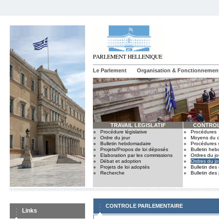
Le Parlement
Organisation & Fonctionnemen
TRAVAIL LEGISLATIF
CONTROL
Procédure législative
Procédures
Ordre du jour
Moyens du c
Bulletin hebdomadaire
Procédures 
Projets/Propos de loi déposés
Bulletin he
Elaboration par les commissions
Ordres du jo
Débat et adoption
Ordres du jo
Projets de loi adoptés
Bulletin des
Recherche
Bulletin des
CONTROLE PARLEMENTAIRE
Links