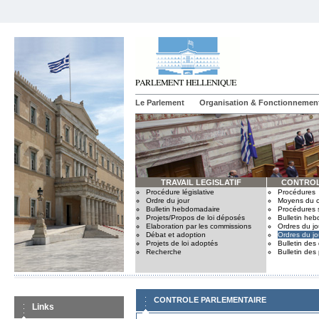
Le Parlement
Organisation & Fonctionnemen
TRAVAIL LEGISLATIF
CONTROL
Procédure législative
Procédures
Ordre du jour
Moyens du c
Bulletin hebdomadaire
Procédures 
Projets/Propos de loi déposés
Bulletin he
Elaboration par les commissions
Ordres du jo
Débat et adoption
Ordres du jo
Projets de loi adoptés
Bulletin des
Recherche
Bulletin des
CONTROLE PARLEMENTAIRE
Links