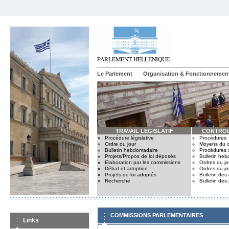
Le Parlement
Organisation & Fonctionnemen
TRAVAIL LEGISLATIF
CONTROL
Procédure législative
Procédures
Ordre du jour
Moyens du c
Bulletin hebdomadaire
Procédures 
Projets/Propos de loi déposés
Bulletin he
Elaboration par les commissions
Ordres du jo
Débat et adoption
Ordres du jo
Projets de loi adoptés
Bulletin des
Recherche
Bulletin des
COMMISSIONS PARLEMENTAIRES
Links