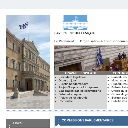
Le Parlement
Organisation & Fonctionnemen
TRAVAIL LEGISLATIF
CONTROL
Procédure législative
Procédures
Ordre du jour
Moyens du c
Bulletin hebdomadaire
Procédures 
Projets/Propos de loi déposés
Bulletin he
Elaboration par les commissions
Ordres du jo
Débat et adoption
Ordres du jo
Projets de loi adoptés
Bulletin des
Recherche
Bulletin des
COMMISSIONS PARLEMENTAIRES
Links