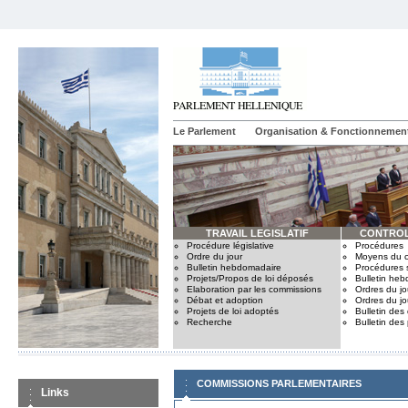
Le Parlement
Organisation & Fonctionnemen
TRAVAIL LEGISLATIF
CONTROL
Procédure législative
Procédures
Ordre du jour
Moyens du c
Bulletin hebdomadaire
Procédures 
Projets/Propos de loi déposés
Bulletin he
Elaboration par les commissions
Ordres du jo
Débat et adoption
Ordres du jo
Projets de loi adoptés
Bulletin des
Recherche
Bulletin des
COMMISSIONS PARLEMENTAIRES
Links