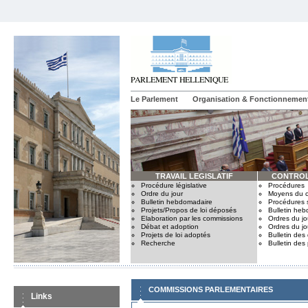
Le Parlement
Organisation & Fonctionnemen
TRAVAIL LEGISLATIF
CONTROL
Procédure législative
Procédures
Ordre du jour
Moyens du c
Bulletin hebdomadaire
Procédures 
Projets/Propos de loi déposés
Bulletin he
Elaboration par les commissions
Ordres du jo
Débat et adoption
Ordres du jo
Projets de loi adoptés
Bulletin des
Recherche
Bulletin des
COMMISSIONS PARLEMENTAIRES
Links